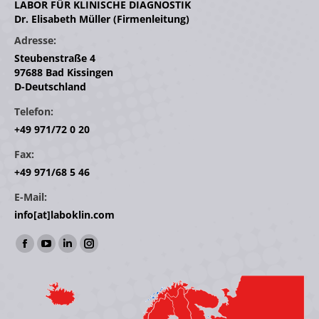
LABOR FÜR KLINISCHE DIAGNOSTIK
Dr. Elisabeth Müller (Firmenleitung)
Adresse:
Steubenstraße 4
97688 Bad Kissingen
D-Deutschland
Telefon:
+49 971/72 0 20
Fax:
+49 971/68 5 46
E-Mail:
info[at]laboklin.com
Finden Sie uns auf:
Facebook
YouTube
Linkedin
Instagram
page
page
page
page
opens
opens
opens
opens
in
in
in
in