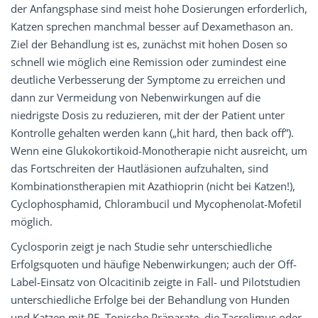
der Anfangsphase sind meist hohe Dosierungen erforderlich,
Katzen sprechen manchmal besser auf Dexamethason an.
Ziel der Behandlung ist es, zunächst mit hohen Dosen so
schnell wie möglich eine Remission oder zumindest eine
deutliche Verbesserung der Symptome zu erreichen und
dann zur Vermeidung von Nebenwirkungen auf die
niedrigste Dosis zu reduzieren, mit der der Patient unter
Kontrolle gehalten werden kann („hit hard, then back off”).
Wenn eine Glukokortikoid-Monotherapie nicht ausreicht, um
das Fortschreiten der Hautläsionen aufzuhalten, sind
Kombinationstherapien mit Azathioprin (nicht bei Katzen!),
Cyclophosphamid, Chlorambucil und Mycophenolat-Mofetil
möglich.
Cyclosporin zeigt je nach Studie sehr unterschiedliche
Erfolgsquoten und häufige Nebenwirkungen; auch der Off-
Label-Einsatz von Olcacitinib zeigte in Fall- und Pilotstudien
unterschiedliche Erfolge bei der Behandlung von Hunden
und Katzen mit PF. Topische Präparate, die Tacrolimus oder