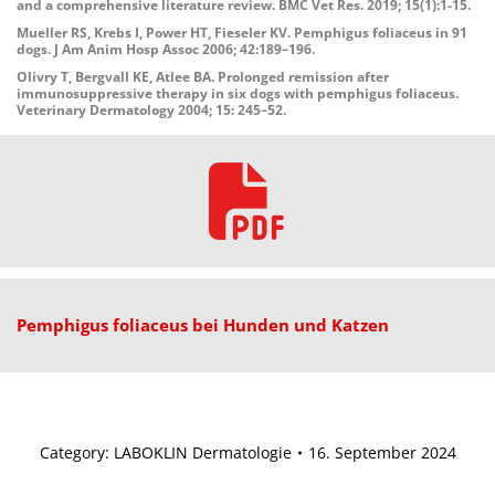
and a comprehensive literature review. BMC Vet Res. 2019; 15(1):1-15.
Mueller RS, Krebs I, Power HT, Fieseler KV. Pemphigus foliaceus in 91
dogs. J Am Anim Hosp Assoc 2006; 42:189–196.
Olivry T, Bergvall KE, Atlee BA. Prolonged remission after
immunosuppressive therapy in six dogs with pemphigus foliaceus.
Veterinary Dermatology 2004; 15: 245–52.
Pemphigus
foliaceus
bei
Hunden
und
Katzen
Category:
LABOKLIN Dermatologie
16. September 2024