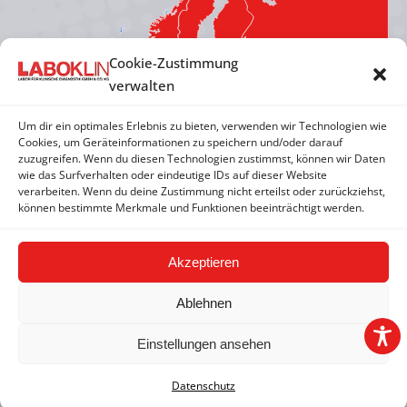
new
new
new
new
window
window
window
window
Cookie-Zustimmung
verwalten
Um dir ein optimales Erlebnis zu bieten, verwenden wir Technologien wie
Cookies, um Geräteinformationen zu speichern und/oder darauf
zuzugreifen. Wenn du diesen Technologien zustimmst, können wir Daten
wie das Surfverhalten oder eindeutige IDs auf dieser Website
verarbeiten. Wenn du deine Zustimmung nicht erteilst oder zurückziehst,
können bestimmte Merkmale und Funktionen beeinträchtigt werden.
Akzeptieren
Ablehnen
Einstellungen ansehen
2026 © LABOKLIN GMBH & CO. KG |
Impressum
|
AGBs
|
Datenschutz
Datenschutzerklärung
|
FAQ
|
Hinweisgeber-/Meldesystem