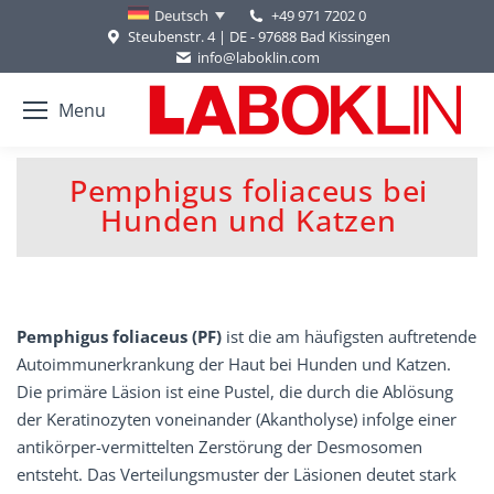
+49 971 7202 0
Deutsch
Steubenstr. 4 | DE - 97688 Bad Kissingen
info@laboklin.com
Menu
Pemphigus foliaceus bei
Sie befinden sich hier:
Hunden und Katzen
Pemphigus foliaceus (PF)
ist die am häufigsten auftretende
Autoimmunerkrankung der Haut bei Hunden und Katzen.
Die primäre Läsion ist eine Pustel, die durch die Ablösung
der Keratinozyten voneinander (Akantholyse) infolge einer
antikörper-vermittelten Zerstörung der Desmosomen
entsteht. Das Verteilungsmuster der Läsionen deutet stark