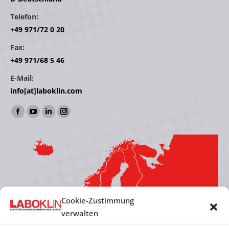
Telefon:
+49 971/72 0 20
Fax:
+49 971/68 5 46
E-Mail:
info[at]laboklin.com
Finden Sie uns auf:
Facebook
YouTube
Linkedin
Instagram
page
page
page
page
opens
opens
opens
opens
in
in
in
in
new
new
new
new
window
window
window
window
Cookie-Zustimmung
verwalten