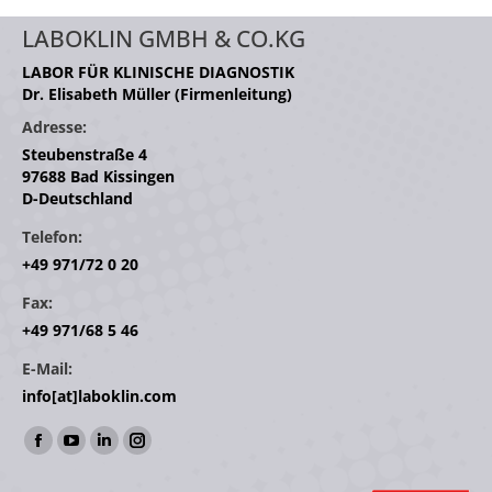
LABOKLIN GMBH & CO.KG
LABOR FÜR KLINISCHE DIAGNOSTIK
Dr. Elisabeth Müller (Firmenleitung)
Adresse:
Steubenstraße 4
97688 Bad Kissingen
D-Deutschland
Telefon:
+49 971/72 0 20
Fax:
+49 971/68 5 46
E-Mail:
info[at]laboklin.com
Finden Sie uns auf:
Facebook
YouTube
Linkedin
Instagram
page
page
page
page