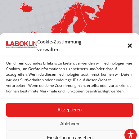
opens
opens
opens
opens
in
in
in
in
new
new
new
new
window
window
window
window
Cookie-Zustimmung
verwalten
Um dir ein optimales Erlebnis zu bieten, verwenden wir Technologien wie
Cookies, um Geräteinformationen zu speichern und/oder darauf
zuzugreifen. Wenn du diesen Technologien zustimmst, können wir Daten
wie das Surfverhalten oder eindeutige IDs auf dieser Website
verarbeiten. Wenn du deine Zustimmung nicht erteilst oder zurückziehst,
können bestimmte Merkmale und Funktionen beeinträchtigt werden.
Akzeptieren
Ablehnen
Einstellungen ansehen