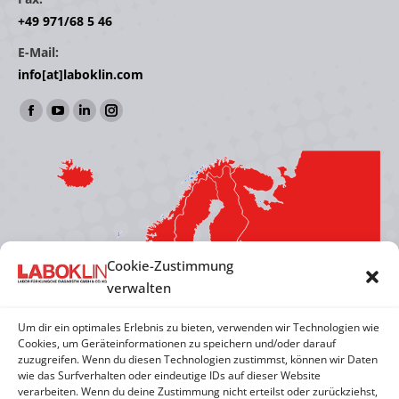
+49 971/68 5 46
E-Mail:
info[at]laboklin.com
Finden Sie uns auf:
Facebook
YouTube
Linkedin
Instagram
page
page
page
page
opens
opens
opens
opens
in
in
in
in
new
new
new
new
window
window
window
window
Cookie-Zustimmung
verwalten
Um dir ein optimales Erlebnis zu bieten, verwenden wir Technologien wie
Cookies, um Geräteinformationen zu speichern und/oder darauf
zuzugreifen. Wenn du diesen Technologien zustimmst, können wir Daten
wie das Surfverhalten oder eindeutige IDs auf dieser Website
verarbeiten. Wenn du deine Zustimmung nicht erteilst oder zurückziehst,