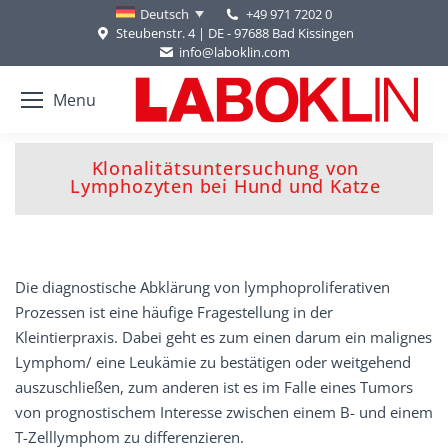
+49 971 7202 0
Deutsch
Steubenstr. 4 | DE - 97688 Bad Kissingen
info@laboklin.com
Menu
Klonalitätsuntersuchung von
Sie befinden sich hier:
Lymphozyten bei Hund und Katze
Die diagnostische Abklärung von lymphoproliferativen
Prozessen ist eine häufige Fragestellung in der
Kleintierpraxis. Dabei geht es zum einen darum ein malignes
Lymphom/ eine Leukämie zu bestätigen oder weitgehend
auszuschließen, zum anderen ist es im Falle eines Tumors
von prognostischem Interesse zwischen einem B- und einem
T-Zelllymphom zu differenzieren.