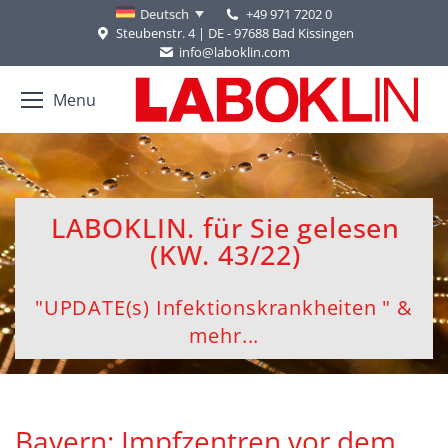
+49 971 7202 0
Deutsch
Steubenstr. 4 | DE - 97688 Bad Kissingen
info@laboklin.com
Menu
LABOKLIN. für Sie gelesen
(KW. 43/22)
"UPDATE(s) Infektionskrankheiten " &
mehr...
Bayern: Impfzentren vor dem