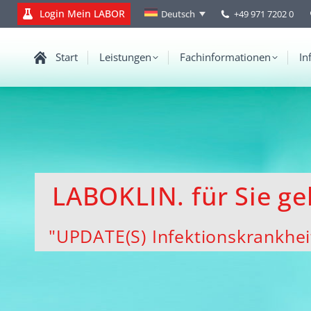
Login Mein LABOR
+49 971 7202 0
Deutsch
Start
Leistungen
Fachinformationen
In
LABOKLIN. für Sie ge
"UPDATE(S) Infektionskrankhei