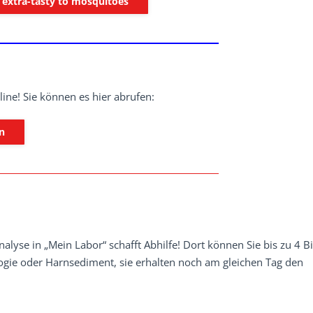
extra-tasty to mosquitoes
ne! Sie können es hier abrufen:
n
alyse in „Mein Labor“ schafft Abhilfe! Dort können Sie bis zu 4 Bi
logie oder Harnsediment, sie erhalten noch am gleichen Tag den