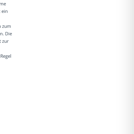
hme
 ein
nn zum
n. Die
t zur
 Regel