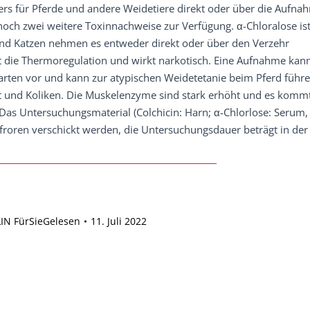
ders für Pferde und andere Weidetiere direkt oder über die Aufna
och zwei weitere Toxinnachweise zur Verfügung. α-Chloralose ist
und Katzen nehmen es entweder direkt oder über den Verzehr
igt die Thermoregulation und wirkt narkotisch. Eine Aufnahme ka
rten vor und kann zur atypischen Weidetetanie beim Pferd führe
eit und Koliken. Die Muskelenzyme sind stark erhöht und es komm
Das Untersuchungsmaterial (Colchicin: Harn; α-Chlorlose: Serum,
froren verschickt werden, die Untersuchungsdauer beträgt in der
IN FürSieGelesen
11. Juli 2022