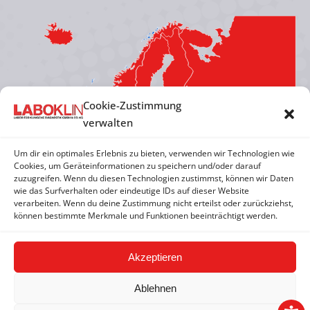
page
page
page
page
opens
opens
opens
opens
in
in
in
in
new
new
new
new
window
window
window
window
Cookie-Zustimmung
verwalten
Um dir ein optimales Erlebnis zu bieten, verwenden wir Technologien wie
Cookies, um Geräteinformationen zu speichern und/oder darauf
zuzugreifen. Wenn du diesen Technologien zustimmst, können wir Daten
wie das Surfverhalten oder eindeutige IDs auf dieser Website
verarbeiten. Wenn du deine Zustimmung nicht erteilst oder zurückziehst,
können bestimmte Merkmale und Funktionen beeinträchtigt werden.
Akzeptieren
Ablehnen