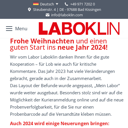
+49 971 7202 0
Deutsch
Steubenstr. 4 | DE - 97688 Bad Kissingen
info@laboklin.com
Menu
Bad Kissingen, im Dezember 2023
Frohe Weihnachten
und einen
guten Start ins
neue Jahr 2024!
Wir vom Labor Laboklin danken Ihnen für die gute
Kooperation – für Lob wie auch für kritische
Kommentare. Das Jahr 2023 hat viele Veränderungen
gebracht, gerade auch in der Zusammenarbeit.
Das Layout der Befunde wurde angepasst, „Mein Labor“
wurde weiter ausgebaut. Besonders stolz sind wir auf die
Möglichkeit der Kurieranmeldung online und auf die neue
Probenverfolgbarkeit, für die Sie nur einen
Probenbarcode auf die Versandtüte kleben müssen.
Auch 2024 wird einige Neuerungen bringen: