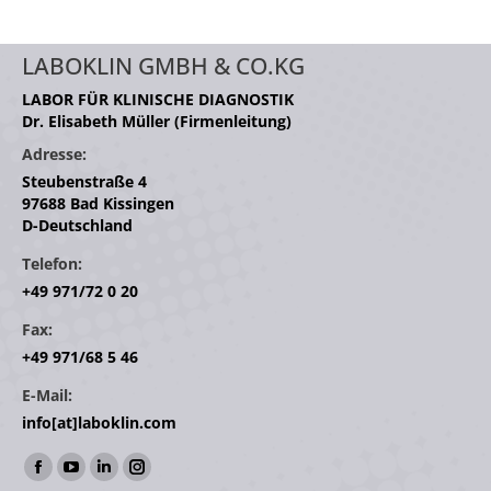
LABOKLIN GMBH & CO.KG
LABOR FÜR KLINISCHE DIAGNOSTIK
Dr. Elisabeth Müller (Firmenleitung)
Adresse:
Steubenstraße 4
97688 Bad Kissingen
D-Deutschland
Telefon:
+49 971/72 0 20
Fax:
+49 971/68 5 46
E-Mail:
info[at]laboklin.com
Finden Sie uns auf:
Facebook
YouTube
Linkedin
Instagram