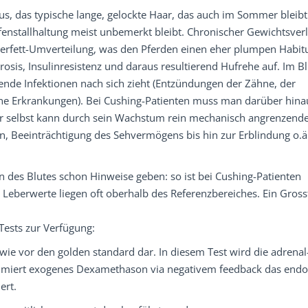
s, das typische lange, gelockte Haar, das auch im Sommer bleibt
fenstallhaltung meist unbemerkt bleibt. Chronischer Gewichtsverl
rperfett-Umverteilung, was den Pferden einen eher plumpen Habit
rosis, Insulinresistenz und daraus resultierend Hufrehe auf. Im Bl
rende Infektionen nach sich zieht (Entzündungen der Zähne, der
e Erkrankungen). Bei Cushing-Patienten muss man darüber hina
or selbst kann durch sein Wachstum rein mechanisch angrenzend
en, Beeinträchtigung des Sehvermögens bis hin zur Erblindung o.ä
es Blutes schon Hinweise geben: so ist bei Cushing-Patienten
 Leberwerte liegen oft oberhalb des Referenzbereiches. Ein Grosst
Tests zur Verfügung:
 wie vor den golden standard dar. In diesem Test wird die adrenal
rimiert exogenes Dexamethason via negativem feedback das end
ert.