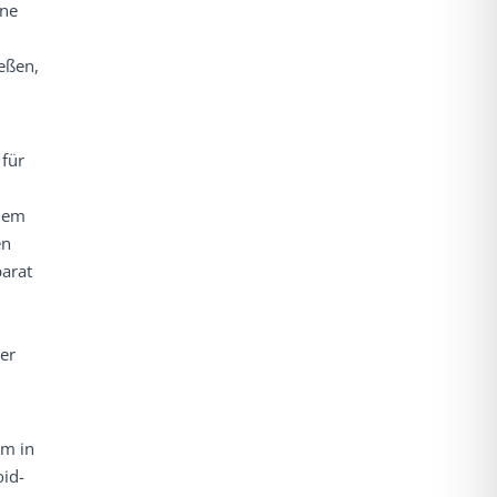
ine
eßen,
 für
 dem
en
parat
er
rm in
oid-