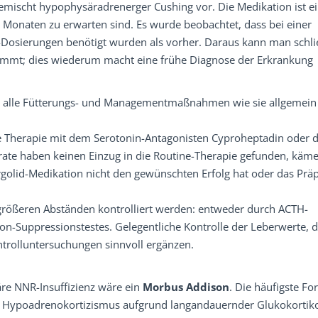
gemischt hypophysäradrenerger Cushing vor. Die Medikation ist e
 Monaten zu erwarten sind. Es wurde beobachtet, dass bei einer
-Dosierungen benötigt wurden als vorher. Daraus kann man schli
mt; dies wiederum macht eine frühe Diagnose der Erkrankung
ch alle Fütterungs- und Managementmaßnahmen wie sie allgemein
ne Therapie mit dem Serotonin-Antagonisten Cyproheptadin oder
arate haben keinen Einzug in die Routine-Therapie gefunden, käm
Pergolid-Medikation nicht den gewünschten Erfolg hat oder das Prä
größeren Abständen kontrolliert werden: entweder durch ACTH-
Suppressionstestes. Gelegentliche Kontrolle der Leberwerte, d
trolluntersuchungen sinnvoll ergänzen.
äre NNR-Insuffizienz wäre ein
Morbus Addison
. Die häufigste Fo
er Hypoadrenokortizismus aufgrund langandauernder Glukokortik