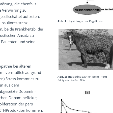
örung, die ebenfalls
e Verwirrung zu
sellschaftet auftreten.
Abb. 1:
physiologischer Regelkreis
Insulinresistenz
n, beide Krankheitsbilder
ostischen Ansatz zu
s Patienten und seine
pathie bei älteren
om: vermutlich aufgrund
Abb. 2:
Endokrinopathien beim Pferd
en) Stress kommt es zu
Bildquelle: Andrea Hille
nen aus dem
rabgesetzte Dopamin-
ischen Dopamineffekte;
iferation der pars
 ACTHProduktion kommen.