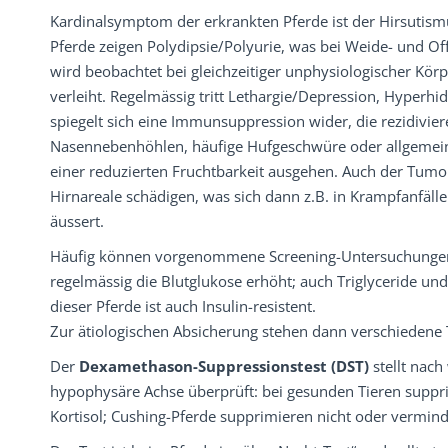
Kardinalsymptom der erkrankten Pferde ist der Hirsutismu
Pferde zeigen Polydipsie/Polyurie, was bei Weide- und Of
wird beobachtet bei gleichzeitiger unphysiologischer Kö
verleiht. Regelmässig tritt Lethargie/Depression, Hyperhid
spiegelt sich eine Immunsuppression wider, die rezidivie
Nasennebenhöhlen, häufige Hufgeschwüre oder allgemein
einer reduzierten Fruchtbarkeit ausgehen. Auch der Tum
Hirnareale schädigen, was sich dann z.B. in Krampfanfäll
äussert.
Häufig können vorgenommene Screening-Untersuchungen d
regelmässig die Blutglukose erhöht; auch Triglyceride und
dieser Pferde ist auch Insulin-resistent.
Zur ätiologischen Absicherung stehen dann verschiedene 
Der
Dexamethason-Suppressionstest (DST)
stellt nach
hypophysäre Achse überprüft: bei gesunden Tieren supp
Kortisol; Cushing-Pferde supprimieren nicht oder vermind