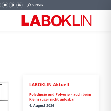
Search:
Suchen...
acebook
YouTube
Instagram
Linkedin
age
page
page
page
pens
opens
opens
opens
n
in
in
in
new
new
new
new
indow
window
window
window
LABOKLIN Aktuell
Polydipsie und Polyurie – auch beim
Kleinsäuger nicht unlösbar
4. August 2026