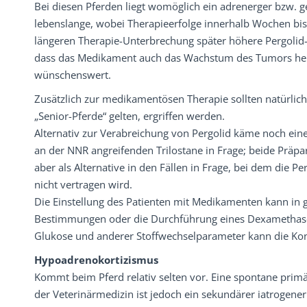
Bei diesen Pferden liegt womöglich ein adrenerger bzw. 
lebenslange, wobei Therapieerfolge innerhalb Wochen bis
längeren Therapie-Unterbrechung später höhere Pergolid
dass das Medikament auch das Wachstum des Tumors hem
wünschenswert.
Zusätzlich zur medikamentösen Therapie sollten natürli
„Senior-Pferde“ gelten, ergriffen werden.
Alternativ zur Verabreichung von Pergolid käme noch ei
an der NNR angreifenden Trilostane in Frage; beide Präp
aber als Alternative in den Fällen in Frage, bei dem die 
nicht vertragen wird.
Die Einstellung des Patienten mit Medikamenten kann in 
Bestimmungen oder die Durchführung eines Dexamethason-
Glukose und anderer Stoffwechselparameter kann die Kon
Hypoadrenokortizismus
Kommt beim Pferd relativ selten vor. Eine spontane prim
der Veterinärmedizin ist jedoch ein sekundärer iatrogen