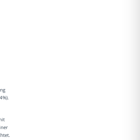
ing
94%).
mit
iner
htet.