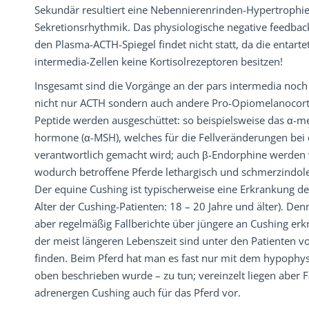
Sekundär resultiert eine Nebennierenrinden-Hypertrophie 
Sekretionsrhythmik. Das physiologische negative feedbac
den Plasma-ACTH-Spiegel findet nicht statt, da die entar
intermedia-Zellen keine Kortisolrezeptoren besitzen!
Insgesamt sind die Vorgänge an der pars intermedia noch 
nicht nur ACTH sondern auch andere Pro-Opiomelanocort
Peptide werden ausgeschüttet: so beispielsweise das α-m
hormone (α-MSH), welches für die Fellveränderungen bei
verantwortlich gemacht wird; auch β-Endorphine werden v
wodurch betroffene Pferde lethargisch und schmerzindo
Der equine Cushing ist typischerweise eine Erkrankung des
Alter der Cushing-Patienten: 18 – 20 Jahre und älter). Den
aber regelmäßig Fallberichte über jüngere an Cushing erk
der meist längeren Lebenszeit sind unter den Patienten v
finden. Beim Pferd hat man es fast nur mit dem hypophys
oben beschrieben wurde – zu tun; vereinzelt liegen aber F
adrenergen Cushing auch für das Pferd vor.