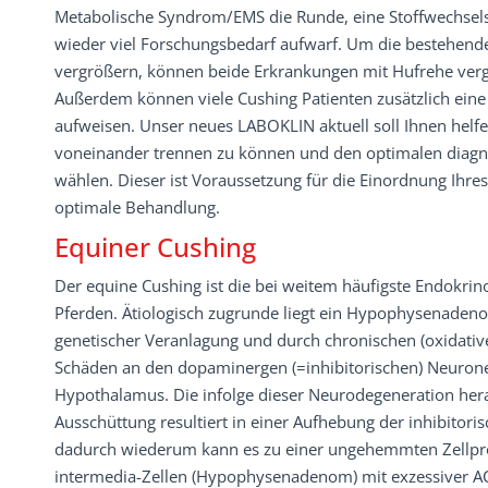
Metabolische Syndrom/EMS die Runde, eine Stoffwechselst
wieder viel Forschungsbedarf aufwarf. Um die bestehend
vergrößern, können beide Erkrankungen mit Hufrehe verge
Außerdem können viele Cushing Patienten zusätzlich eine 
aufweisen. Unser neues LABOKLIN aktuell soll Ihnen helfe
voneinander trennen zu können und den optimalen diagn
wählen. Dieser ist Voraussetzung für die Einordnung Ihre
optimale Behandlung.
Equiner Cushing
Der equine Cushing ist die bei weitem häufigste Endokrino
Pferden. Ätiologisch zugrunde liegt ein Hypophysenaden
genetischer Veranlagung und durch chronischen (oxidativ
Schäden an den dopaminergen (=inhibitorischen) Neuro
Hypothalamus. Die infolge dieser Neurodegeneration he
Ausschüttung resultiert in einer Aufhebung der inhibitor
dadurch wiederum kann es zu einer ungehemmten Zellprol
intermedia-Zellen (Hypophysenadenom) mit exzessiver