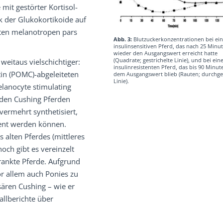
mit gestörter Kortisol-
k der Glukokortikoide auf
teten melanotropen pars
Abb. 3:
Blutzuckerkonzentrationen bei ei
insulinsensitiven Pferd, das nach 25 Minu
wieder den Ausgangswert erreicht hatte
(Quadrate; gestrichelte Linie), und bei ei
weitaus vielschichtiger:
insulinresistenten Pferd, das bis 90 Minu
in (POMC)-abgeleiteten
dem Ausgangswert blieb (Rauten; durchg
Linie).
elanocyte stimulating
 den Cushing Pferden
ermehrt synthetisiert,
lent werden können.
 alten Pferdes (mittleres
noch gibt es vereinzelt
rankte Pferde. Aufgrund
or allem auch Ponies zu
ären Cushing – wie er
allberichte über