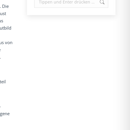
. Die
ust
us
utbild
us von
e
.
eil
-
ogene