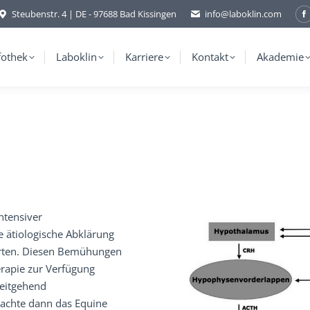
Steubenstr. 4 | DE - 97688 Bad Kissingen
info@laboklin.com
F
p
o
fothek
Laboklin
Karriere
Kontakt
Akademie
i
w
ntensiver
e ätiologische Abklärung
erten. Diesen Bemühungen
erapie zur Verfügung
weitgehend
machte dann das Equine