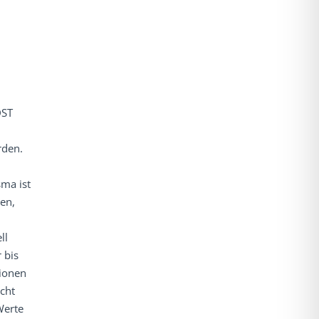
DST
rden.
sma ist
en,
ll
 bis
ionen
cht
Werte