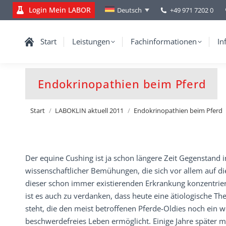
Login Mein LABOR
+49 971 7202 0
Deutsch
Start
Leistungen
Fachinformationen
In
Endokrinopathien beim Pferd
Sie befinden sich hier:
Start
LABOKLIN aktuell 2011
Endokrinopathien beim Pferd
Der equine Cushing ist ja schon längere Zeit Gegenstand i
wissenschaftlicher Bemühungen, die sich vor allem auf di
dieser schon immer existierenden Erkrankung konzentri
ist es auch zu verdanken, dass heute eine ätiologische Th
steht, die den meist betroffenen Pferde-Oldies noch ein 
beschwerdefreies Leben ermöglicht. Einige Jahre später 