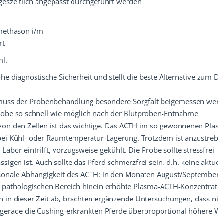
tageszeitlich angepasst durchgeführt werden
amethason i/m
rt
ml.
he diagnostische Sicherheit und stellt die beste Alternative zum 
t, muss der Probenbehandlung besondere Sorgfalt beigemessen we
robe so schnell wie möglich nach der Blutproben-Entnahme
 von den Zellen ist das wichtige. Das ACTH im so gewonnenen Pla
 bei Kühl- oder Raumtemperatur-Lagerung. Trotzdem ist anzustreb
bor eintrifft, vorzugsweise gekühlt. Die Probe sollte stressfrei
gen ist. Auch sollte das Pferd schmerzfrei sein, d.h. keine aktue
isonale Abhängigkeit des ACTH: in den Monaten August/September
pathologischen Bereich hinein erhöhte Plasma-ACTH-Konzentrat
in dieser Zeit ab, brachten ergänzende Untersuchungen, dass ni
 gerade die Cushing-erkrankten Pferde überproportional höhere 