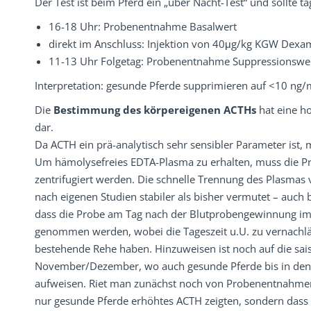
Der Test ist beim Pferd ein „über Nacht-Test“ und sollte 
16-18 Uhr: Probenentnahme Basalwert
direkt im Anschluss: Injektion von 40μg/kg KGW Dex
11-13 Uhr Folgetag: Probenentnahme Suppressionswe
Interpretation: gesunde Pferde supprimieren auf <10 ng/
Die
Bestimmung des körpereigenen ACTHs
hat eine ho
dar.
Da ACTH ein prä-analytisch sehr sensibler Parameter is
Um hämolysefreies EDTA-Plasma zu erhalten, muss die P
zentrifugiert werden. Die schnelle Trennung des Plasmas
nach eigenen Studien stabiler als bisher vermutet – auch
dass die Probe am Tag nach der Blutprobengewinnung im La
genommen werden, wobei die Tageszeit u.U. zu vernachlässi
bestehende Rehe haben. Hinzuweisen ist noch auf die sa
November/Dezember, wo auch gesunde Pferde bis in den 
aufweisen. Riet man zunächst noch von Probenentnahmen 
nur gesunde Pferde erhöhtes ACTH zeigten, sondern dass