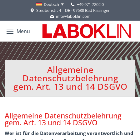
+49 971 7202 0
Deutsch
Steubenstr. 4 | DE - 97688 Bad Kissingen
info@laboklin.com
Menu
Allgemeine
Datenschutzbelehrung
Sie befinden sich hier:
gem. Art. 13 und 14 DSGVO
Allgemeine Datenschutzbelehrung
gem. Art. 13 und 14 DSGVO
Wer ist für die Datenverarbeitung verantwortlich und