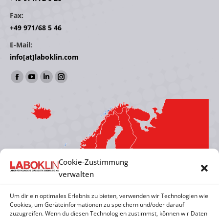
Fax:
+49 971/68 5 46
E-Mail:
info[at]laboklin.com
Finden Sie uns auf:
Facebook
YouTube
Linkedin
Instagram
page
page
page
page
opens
opens
opens
opens
in
in
in
in
new
new
new
new
window
window
window
window
Cookie-Zustimmung
verwalten
Um dir ein optimales Erlebnis zu bieten, verwenden wir Technologien wie
Cookies, um Geräteinformationen zu speichern und/oder darauf
zuzugreifen. Wenn du diesen Technologien zustimmst, können wir Daten