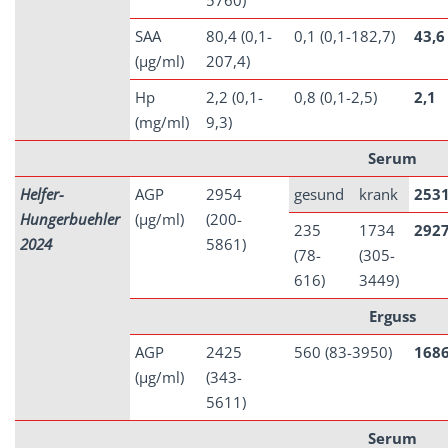
5760)
SAA
80,4 (0,1-
0,1 (0,1-182,7)
43,6
(µg/ml)
207,4)
Hp
2,2 (0,1-
0,8 (0,1-2,5)
2,1
(mg/ml)
9,3)
Serum
Helfer-
AGP
2954
gesund
krank
253
Hungerbuehler
(µg/ml)
(200-
235
1734
292
2024
5861)
(78-
(305-
616)
3449)
Erguss
AGP
2425
560 (83-3950)
168
(µg/ml)
(343-
5611)
Serum