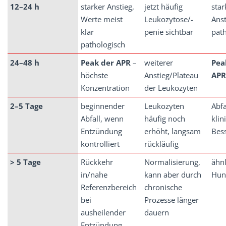
12–24 h
starker Anstieg,
jetzt häufig
star
Werte meist
Leukozytose/-
Anst
klar
penie sichtbar
pat
pathologisch
24–48 h
Peak
der
APR
–
weiterer
Pea
höchste
Anstieg/Plateau
APR
Konzentration
der Leukozyten
2–5
Tage
beginnender
Leukozyten
Abfa
Abfall, wenn
häufig noch
klin
Entzündung
erhöht, langsam
Bes
kontrolliert
rückläufig
> 5 Tage
Rückkehr
Normalisierung,
ähnl
in/nahe
kann aber durch
Hun
Referenzbereich
chronische
bei
Prozesse länger
ausheilender
dauern
Entzündung