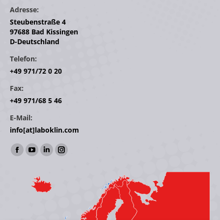
Adresse:
Steubenstraße 4
97688 Bad Kissingen
D-Deutschland
Telefon:
+49 971/72 0 20
Fax:
+49 971/68 5 46
E-Mail:
info[at]laboklin.com
Finden Sie uns auf:
Facebook
YouTube
Linkedin
Instagram
page
page
page
page
opens
opens
opens
opens
in
in
in
in
new
new
new
new
window
window
window
window