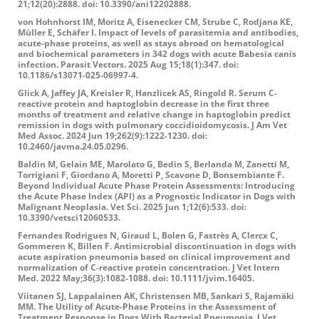
21;12(20):2888. doi: 10.3390/ani12202888.
von Hohnhorst IM, Moritz A, Eisenecker CM, Strube C, Rodjana KE,
Müller E, Schäfer I. Impact of levels of parasitemia and antibodies,
acute-phase proteins, as well as stays abroad on hematological
and biochemical parameters in 342 dogs with acute Babesia canis
infection. Parasit Vectors. 2025 Aug 15;18(1):347. doi:
10.1186/s13071-025-06997-4.
Glick A, Jaffey JA, Kreisler R, Hanzlicek AS, Ringold R. Serum C-
reactive protein and haptoglobin decrease in the first three
months of treatment and relative change in haptoglobin predict
remission in dogs with pulmonary coccidioidomycosis. J Am Vet
Med Assoc. 2024 Jun 19;262(9):1222-1230. doi:
10.2460/javma.24.05.0296.
Baldin M, Gelain ME, Marolato G, Bedin S, Berlanda M, Zanetti M,
Torrigiani F, Giordano A, Moretti P, Scavone D, Bonsembiante F.
Beyond Individual Acute Phase Protein Assessments: Introducing
the Acute Phase Index (API) as a Prognostic Indicator in Dogs with
Malignant Neoplasia. Vet Sci. 2025 Jun 1;12(6):533. doi:
10.3390/vetsci12060533.
Fernandes Rodrigues N, Giraud L, Bolen G, Fastrès A, Clercx C,
Gommeren K, Billen F. Antimicrobial discontinuation in dogs with
acute aspiration pneumonia based on clinical improvement and
normalization of C-reactive protein concentration. J Vet Intern
Med. 2022 May;36(3):1082-1088. doi: 10.1111/jvim.16405.
Viitanen SJ, Lappalainen AK, Christensen MB, Sankari S, Rajamäki
MM. The Utility of Acute-Phase Proteins in the Assessment of
Treatment Response in Dogs With Bacterial Pneumonia. J Vet