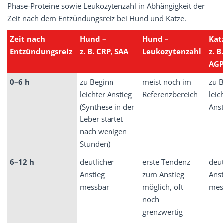
Phase-Proteine sowie Leukozytenzahl in Abhängigkeit der
Zeit nach dem Entzündungsreiz bei Hund und Katze.
Zeit nach
Hund
–
Hund –
Kat
Entzündungsreiz
z.
B.
CRP,
SAA
Leukozytenzahl
z.
B.
AG
0–6 h
zu Beginn
meist noch im
zu 
leichter Anstieg
Referenzbereich
leic
(Synthese in der
Anst
Leber startet
nach wenigen
Stunden)
6–12 h
deutlicher
erste Tendenz
deut
Anstieg
zum Anstieg
Anst
messbar
möglich, oft
mes
noch
grenzwertig