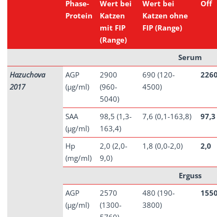
Phase-
Wert bei
Wert bei
Off
Protein
Katzen
Katzen ohne
mit FIP
FIP (Range)
(Range)
Serum
Hazuchova
AGP
2900
690 (120-
226
2017
(µg/ml)
(960-
4500)
5040)
SAA
98,5 (1,3-
7,6 (0,1-163,8)
97,3
(µg/ml)
163,4)
Hp
2,0 (2,0-
1,8 (0,0-2,0)
2,0
(mg/ml)
9,0)
Erguss
AGP
2570
480 (190-
155
(µg/ml)
(1300-
3800)