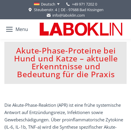
+49 971 7202 0
Deutsch
Steubenstr. 4 | DE - 97688 Bad Kissingen
info@laboklin.com
Menu
Akute-Phase-Proteine bei
Hund und Katze – aktuelle
Sie befinden sich hier:
Erkenntnisse und
Bedeutung für die Praxis
Die Akute-Phase-Reaktion (APR) ist eine frühe systemische
Antwort auf Entzündungsreize, Infektionen sowie
Gewebeschädigungen. Über proinflammatorische Zytokine
(IL-6, IL-1b, TNF-a) wird die Synthese spezifischer Akute-