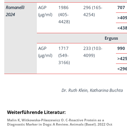
Romanelli
AGP
1986
296 (165-
707
2024
(µg/ml)
(405-
4254)
>40
4428)
<43
Erguss
AGP
1717
233 (103-
990
(µg/ml)
(549-
4099)
>42
3166)
<29
Dr. Ruth Klein, Katharina Buchta
Weiterführende Literatur:
Malin K, Witkowska-Piłaszewicz O. C-Reactive Protein as a
Diagnostic Marker in Dogs: A Review. Animals (Basel). 2022 Oct