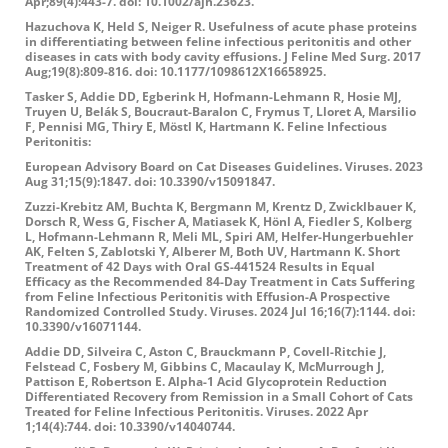
Apr;89(4):443-7. doi: 10.1002/ajh.23623.
Hazuchova K, Held S, Neiger R. Usefulness of acute phase proteins
in differentiating between feline infectious peritonitis and other
diseases in cats with body cavity effusions. J Feline Med Surg. 2017
Aug;19(8):809-816. doi: 10.1177/1098612X16658925.
Tasker S, Addie DD, Egberink H, Hofmann-Lehmann R, Hosie MJ,
Truyen U, Belák S, Boucraut-Baralon C, Frymus T, Lloret A, Marsilio
F, Pennisi MG, Thiry E, Möstl K, Hartmann K. Feline Infectious
Peritonitis:
European Advisory Board on Cat Diseases Guidelines. Viruses. 2023
Aug 31;15(9):1847. doi: 10.3390/v15091847.
Zuzzi-Krebitz AM, Buchta K, Bergmann M, Krentz D, Zwicklbauer K,
Dorsch R, Wess G, Fischer A, Matiasek K, Hönl A, Fiedler S, Kolberg
L, Hofmann-Lehmann R, Meli ML, Spiri AM, Helfer-Hungerbuehler
AK, Felten S, Zablotski Y, Alberer M, Both UV, Hartmann K. Short
Treatment of 42 Days with Oral GS-441524 Results in Equal
Efficacy as the Recommended 84-Day Treatment in Cats Suffering
from Feline Infectious Peritonitis with Effusion-A Prospective
Randomized Controlled Study. Viruses. 2024 Jul 16;16(7):1144. doi:
10.3390/v16071144.
Addie DD, Silveira C, Aston C, Brauckmann P, Covell-Ritchie J,
Felstead C, Fosbery M, Gibbins C, Macaulay K, McMurrough J,
Pattison E, Robertson E. Alpha-1 Acid Glycoprotein Reduction
Differentiated Recovery from Remission in a Small Cohort of Cats
Treated for Feline Infectious Peritonitis. Viruses. 2022 Apr
1;14(4):744. doi: 10.3390/v14040744.