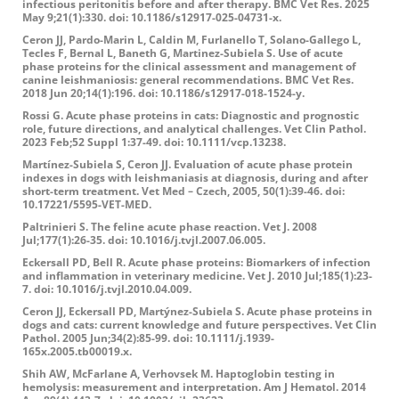
infectious peritonitis before and after therapy. BMC Vet Res. 2025
May 9;21(1):330. doi: 10.1186/s12917-025-04731-x.
Ceron JJ, Pardo-Marin L, Caldin M, Furlanello T, Solano-Gallego L,
Tecles F, Bernal L, Baneth G, Martinez-Subiela S. Use of acute
phase proteins for the clinical assessment and management of
canine leishmaniosis: general recommendations. BMC Vet Res.
2018 Jun 20;14(1):196. doi: 10.1186/s12917-018-1524-y.
Rossi G. Acute phase proteins in cats: Diagnostic and prognostic
role, future directions, and analytical challenges. Vet Clin Pathol.
2023 Feb;52 Suppl 1:37-49. doi: 10.1111/vcp.13238.
Martínez-Subiela S, Ceron JJ. Evaluation of acute phase protein
indexes in dogs with leishmaniasis at diagnosis, during and after
short-term treatment. Vet Med – Czech, 2005, 50(1):39-46. doi:
10.17221/5595-VET-MED.
Paltrinieri S. The feline acute phase reaction. Vet J. 2008
Jul;177(1):26-35. doi: 10.1016/j.tvjl.2007.06.005.
Eckersall PD, Bell R. Acute phase proteins: Biomarkers of infection
and inflammation in veterinary medicine. Vet J. 2010 Jul;185(1):23-
7. doi: 10.1016/j.tvjl.2010.04.009.
Ceron JJ, Eckersall PD, Martýnez-Subiela S. Acute phase proteins in
dogs and cats: current knowledge and future perspectives. Vet Clin
Pathol. 2005 Jun;34(2):85-99. doi: 10.1111/j.1939-
165x.2005.tb00019.x.
Shih AW, McFarlane A, Verhovsek M. Haptoglobin testing in
hemolysis: measurement and interpretation. Am J Hematol. 2014