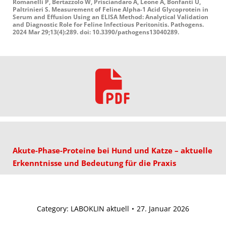
Romanelli P, Bertazzolo W, Prisciandaro A, Leone A, Bonfanti U,
Paltrinieri S. Measurement of Feline Alpha-1 Acid Glycoprotein in
Serum and Effusion Using an ELISA Method: Analytical Validation
and Diagnostic Role for Feline Infectious Peritonitis. Pathogens.
2024 Mar 29;13(4):289. doi: 10.3390/pathogens13040289.
Akute-Phase-Proteine bei Hund und Katze – aktuelle
Erkenntnisse und Bedeutung für die Praxis
Category:
LABOKLIN aktuell
27. Januar 2026