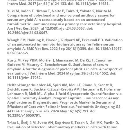
Intern Med. 2017 Jan;31(1):124-133. doi: 10.1111/jvim.14631.
Yuki M, Inden T, Hirano T, Naito E, Taira H, Yokota S, Narita M.
Comparison of polyclonal and monoclonal antibody assays for
serum amyloid A in cats: a study based on an automated
turbidimetric immunoassay in a primary care veterinary hospital.
Am J Vet Res. 2024 Jul 12;85(9):ajvr.24.03.0067. doi:
10.2460/ajvr.24.03.0067.
Waugh EM, Haining H, Harvie J, Ridyard AE, Eckersall PD. Validation
of an automated immunoturbidimetric assay for feline serum
amyloid A. BMC Vet Res. 2022 Sep 28;18(1):359. doi: 10.1186/s12917-
022-03456-5.
Kurtz M, Pey PBM, Mortier J, Manassero M, Da Riz F, Canonne-
Guibert M, Maurey C, Benchekroun G. Usefulness of serum
amyloid A for the diagnosis of pyelonephritis in cats: A prospective
evaluation. J Vet Intern Med. 2024 May-Jun;38(3):1542-1552. doi:
10.1111/jvim.17082.
Helfer-Hungerbuehler AK, Spiri AM, Meili T, Riond B, Krentz D,
Zwicklbauer K, Buchta K, Zuzzi-Krebitz AM, Hartmann K, Hofmann-
Lehmann R, Meli ML. Alpha-1-Acid Glycoprotein Quantification via
Spatial Proximity Analyte Reagent Capture Luminescence Assay:
Application as Diagnostic and Prognostic Marker in Serum and
Effusions of Cats with Feline Infectious Peritonitis Undergoing GS-
441524 Therapy. Viruses. 2024 May 16;16(5):791. doi:
10.3390/v16050791.
Tršar L, Štrljič M, Svete AN, Koprivec S, Tozon N, Žel MK, Pavlin D.
Evaluation of selected inflammatory markers in cats with feline