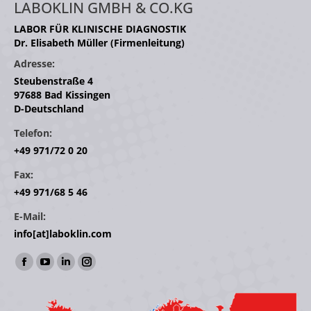
LABOKLIN GMBH & CO.KG
LABOR FÜR KLINISCHE DIAGNOSTIK
Dr. Elisabeth Müller (Firmenleitung)
Adresse:
Steubenstraße 4
97688 Bad Kissingen
D-Deutschland
Telefon:
+49 971/72 0 20
Fax:
+49 971/68 5 46
E-Mail:
info[at]laboklin.com
Finden Sie uns auf:
Facebook
YouTube
Linkedin
Instagram
page
page
page
page
opens
opens
opens
opens