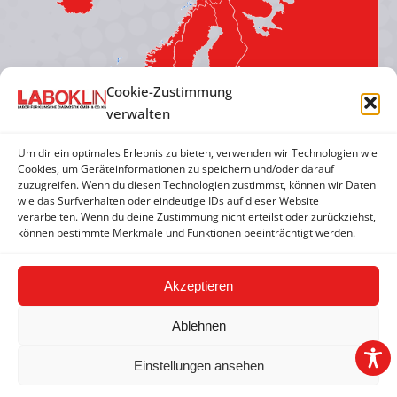
in
in
in
in
new
new
new
new
window
window
window
window
Cookie-Zustimmung
verwalten
Um dir ein optimales Erlebnis zu bieten, verwenden wir Technologien wie
Cookies, um Geräteinformationen zu speichern und/oder darauf
zuzugreifen. Wenn du diesen Technologien zustimmst, können wir Daten
wie das Surfverhalten oder eindeutige IDs auf dieser Website
verarbeiten. Wenn du deine Zustimmung nicht erteilst oder zurückziehst,
können bestimmte Merkmale und Funktionen beeinträchtigt werden.
Akzeptieren
Ablehnen
Einstellungen ansehen
2026 © LABOKLIN GMBH & CO. KG |
Impressum
|
AGBs
|