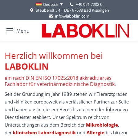
+49 971 7202 0
Deutsch
Steubenstr. 4 | DE - 97688 Bad Kissingen
info@laboklin.com
Menu
Herzlich willkommen bei
LABOKLIN
ein nach DIN EN ISO 17025:2018 akkreditiertes
Fachlabor für veterinärmedizinische Diagnostik.
Seit der Gründung im Jahr 1989 stehen wir Tierarztpraxen
und -kliniken europaweit als verlässlicher Partner zur Seite
und haben uns in diesem Bereich zu einem der führenden
Dienstleister etabliert. Unser Spektrum reicht von
Untersuchungen aus dem Bereich der
Mikrobiologie
,
der
klinischen Labordiagnostik
und
Allergie
bis hin zur