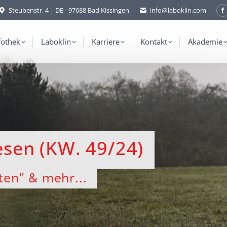
Steubenstr. 4 | DE - 97688 Bad Kissingen
info@laboklin.com
F
p
o
fothek
Laboklin
Karriere
Kontakt
Akademie
i
w
sen (KW. 49/24)
ten" & mehr...