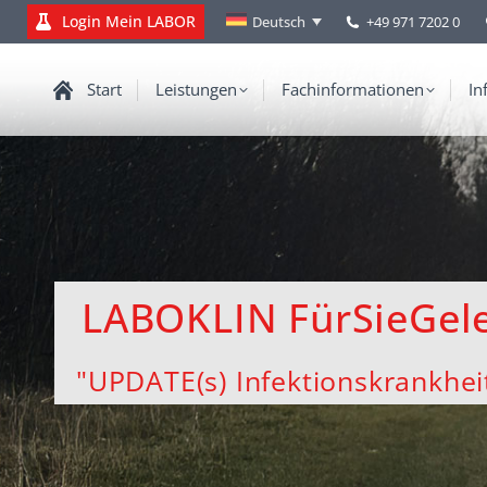
Login Mein LABOR
+49 971 7202 0
Deutsch
Start
Leistungen
Fachinformationen
In
LABOKLIN FürSieGele
"UPDATE(s) Infektionskrankhei