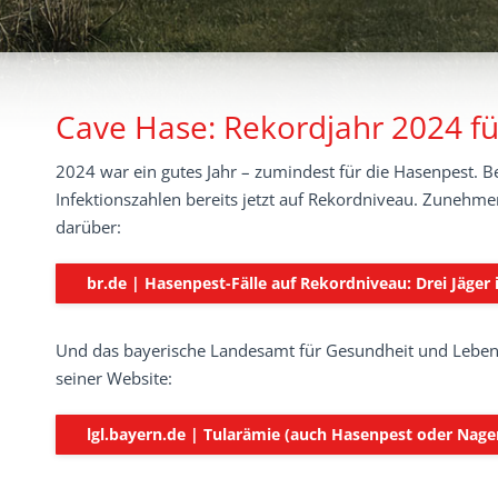
Cave Hase: Rekordjahr 2024 fü
2024 war ein gutes Jahr – zumindest für die Hasenpest. B
Infektionszahlen bereits jetzt auf Rekordniveau. Zunehme
darüber:
br.de | Hasenpest-Fälle auf Rekordniveau: Drei Jäger i
Und das bayerische Landesamt für Gesundheit und Lebensmi
seiner Website:
lgl.bayern.de | Tularämie (auch Hasenpest oder Nage