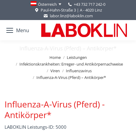
+43 732 717 242-0
Österreich
Paul-Hahn-Straße 3 | A - 4020 Linz
labor.linz@laboklin.com
Menu
Influenza-A-Virus (Pferd) – Antikörper*
You are here:
Home
Leistungen
Infektionskrankheiten: Erreger- und Antikörpernachweise
Viren
Influenzavirus
Influenza-A-Virus (Pferd) – Antikörper*
Influenza-A-Virus (Pferd) -
Antikörper*
LABOKLIN Leistungs-ID: 5000