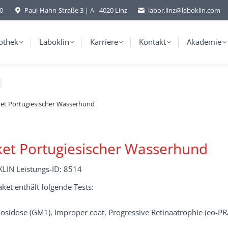
-0
Paul-Hahn-Straße 3 | A - 4020 Linz
labor.linz@laboklin.com
othek
Laboklin
Karriere
Kontakt
Akademie
d
et Portugiesischer Wasserhund
et Portugiesischer Wasserhund
LIN Leistungs-ID: 8514
ket enthält folgende Tests:
osidose (GM1), Improper coat, Progressive Retinaatrophie (eo-PRA