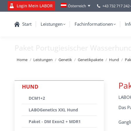
Login Mein LABOR
+43 732 717 242
Österreich
Start
Leistungen
Fachinformationen
Inf
Paket Portugiesischer Wasserhun
You are here:
Home
Leistungen
Genetik
Genetikpakete
Hund
Pak
Pak
HUND
LABOK
DCM1+2
Das Pa
LABOGenetics XXL Hund
Paket - DM Exon2 + MDR1
Gangli