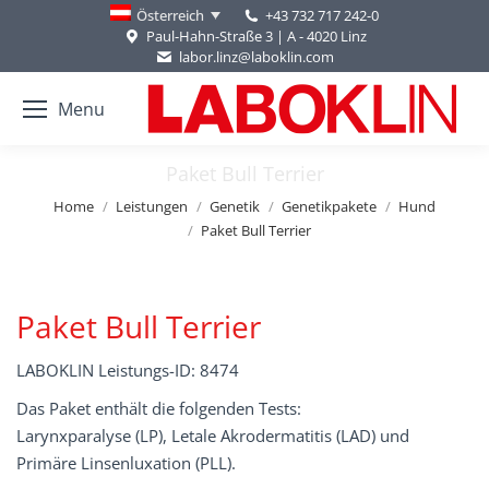
+43 732 717 242-0
Österreich
Paul-Hahn-Straße 3 | A - 4020 Linz
labor.linz@laboklin.com
Menu
Paket Bull Terrier
You are here:
Home
Leistungen
Genetik
Genetikpakete
Hund
Paket Bull Terrier
Paket Bull Terrier
LABOKLIN Leistungs-ID: 8474
Das Paket enthält die folgenden Tests:
Larynxparalyse (LP), Letale Akrodermatitis (LAD) und
Primäre Linsenluxation (PLL).