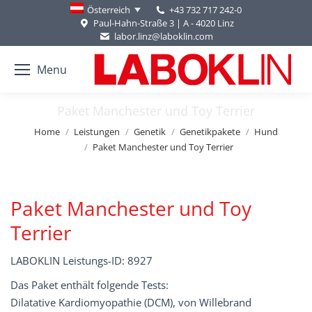
+43 732 717 242-0
Österreich
Paul-Hahn-Straße 3 | A - 4020 Linz
labor.linz@laboklin.com
Menu
Paket Manchester und Toy Terrier
You are here:
Home
Leistungen
Genetik
Genetikpakete
Hund
Paket Manchester und Toy Terrier
Paket Manchester und Toy
Terrier
LABOKLIN Leistungs-ID: 8927
Das Paket enthält folgende Tests:
Dilatative Kardiomyopathie (DCM), von Willebrand