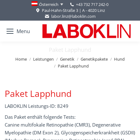
+43 732 717 242-0
Österreich
Paul-Hahn-Straße 3 | A - 4020 Linz
labor.linz@laboklin.com
Menu
Paket Lapphund
You are here:
Home
Leistungen
Genetik
Genetikpakete
Hund
Paket Lapphund
Paket Lapphund
LABOKLIN Leistungs-ID: 8249
Das Paket enthält folgende Tests:
Canine multifokale Retinopathie (CMR3), Degenerative
Myelopathie (DM Exon 2), Glycogenspeicherkrankheit (GSDII)