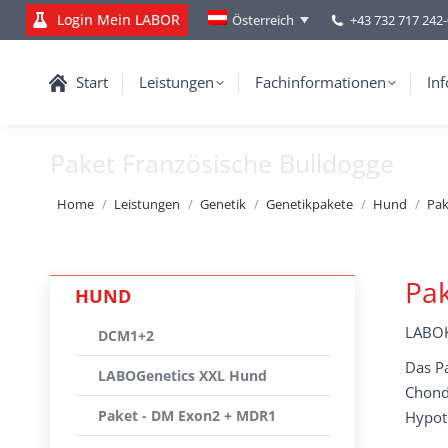
Login Mein LABOR
+43 732 717 242
Österreich
Start
Leistungen
Fachinformationen
Inf
Paket Französische Bulldogge
You are here:
Home
Leistungen
Genetik
Genetikpakete
Hund
Pak
Pak
HUND
LABOK
DCM1+2
Das Pa
LABOGenetics XXL Hund
Chondr
Paket - DM Exon2 + MDR1
Hypot