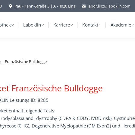
-0
Paul-Hahn-Straße 3 | A - 4020 Linz
labor.linz@laboklin.com
othek
Laboklin
Karriere
Kontakt
Akademie
et Französische Bulldogge
et Französische Bulldogge
LIN Leistungs-ID: 8285
ket enthält folgende Tests:
odysplasia and -dystrophy (CDPA & CDDY, IVDD risk), Cystinurie,
hyreose (CHG), Degenerative Myelopathie (DM Exon2) und Heredit