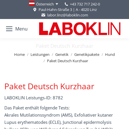
+43 732 717 242-0
Österreich
Paul-Hahn-Straße 3 | A - 4020 Linz
labor.linz@laboklin.com
Menu
Paket Deutsch Kurzhaar
You are here:
Home
Leistungen
Genetik
Genetikpakete
Hund
Paket Deutsch Kurzhaar
Paket Deutsch Kurzhaar
LABOKLIN Leistungs-ID: 8782
Das Paket enthält folgende Tests:
Akrales Mutilationssyndrom (AMS), Exfoliativer kutaner
Lupus erythematodes (ECLE), Junctional epidermolysis