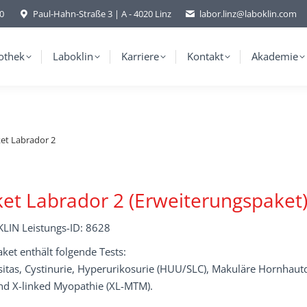
-0
Paul-Hahn-Straße 3 | A - 4020 Linz
labor.linz@laboklin.com
othek
Laboklin
Karriere
Kontakt
Akademie
et Labrador 2
et Labrador 2 (Erweiterungspaket
LIN Leistungs-ID: 8628
ket enthält folgende Tests:
itas, Cystinurie, Hyperurikosurie (HUU/SLC), Makuläre Hornhautd
und X-linked Myopathie (XL-MTM).