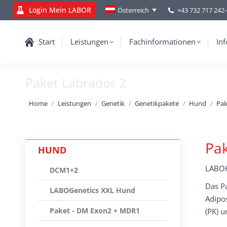
Login Mein LABOR
+43 732 717 242
Österreich
Start
Leistungen
Fachinformationen
Inf
Paket Labrador 2
You are here:
Home
Leistungen
Genetik
Genetikpakete
Hund
Pak
Pak
HUND
LABOK
DCM1+2
Das Pa
LABOGenetics XXL Hund
Adipos
Paket - DM Exon2 + MDR1
(PK) 