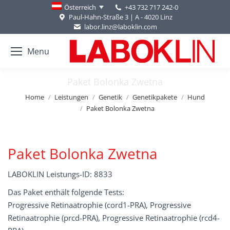
+43 732 717 242-0
Österreich
Paul-Hahn-Straße 3 | A - 4020 Linz
labor.linz@laboklin.com
Menu
Paket Bolonka Zwetna
You are here:
Home
Leistungen
Genetik
Genetikpakete
Hund
Paket Bolonka Zwetna
Paket Bolonka Zwetna
LABOKLIN Leistungs-ID: 8833
Das Paket enthält folgende Tests:
Progressive Retinaatrophie (cord1-PRA), Progressive
Retinaatrophie (prcd-PRA), Progressive Retinaatrophie (rcd4-