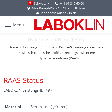
+41 61 319 60 60
Schweiz
Max Kämpf-Platz 1 | CH - 4058 Basel
labor.basel@laboklin.ch
Menu
Hypertension/Niere (RAAS)
You are here:
Home
Leistungen
Profile
Profile/Screenings – Kleintiere
Klinisch-chemische Profile/Screenings – Kleintiere
Hypertension/Niere (RAAS)
RAAS-Status
LABOKLIN Leistungs-ID: 497
Material
Serum 1ml (gefroren)