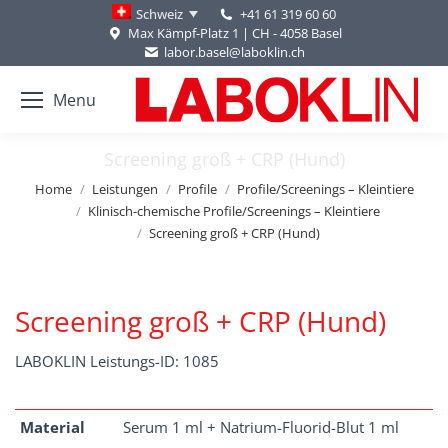
+41 61 319 60 60
Schweiz
Max Kämpf-Platz 1 | CH - 4058 Basel
labor.basel@laboklin.ch
Menu
Screening groß + CRP (Hund)
You are here:
Home
Leistungen
Profile
Profile/Screenings – Kleintiere
Klinisch-chemische Profile/Screenings – Kleintiere
Screening groß + CRP (Hund)
Screening groß + CRP (Hund)
LABOKLIN Leistungs-ID: 1085
Material
Serum 1 ml + Natrium-Fluorid-Blut 1 ml