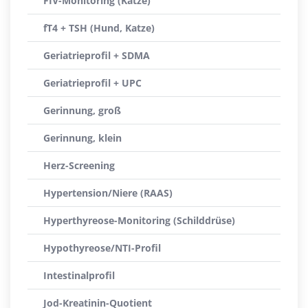
FIV-Monitoring (Katze)
fT4 + TSH (Hund, Katze)
Geriatrieprofil + SDMA
Geriatrieprofil + UPC
Gerinnung, groß
Gerinnung, klein
Herz-Screening
Hypertension/Niere (RAAS)
Hyperthyreose-Monitoring (Schilddrüse)
Hypothyreose/NTI-Profil
Intestinalprofil
Jod-Kreatinin-Quotient