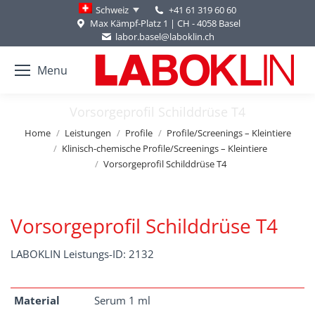
+41 61 319 60 60
Schweiz
Max Kämpf-Platz 1 | CH - 4058 Basel
labor.basel@laboklin.ch
Menu
Vorsorgeprofil Schilddrüse T4
You are here:
Home
Leistungen
Profile
Profile/Screenings – Kleintiere
Klinisch-chemische Profile/Screenings – Kleintiere
Vorsorgeprofil Schilddrüse T4
Vorsorgeprofil Schilddrüse T4
LABOKLIN Leistungs-ID: 2132
Material
Serum 1 ml