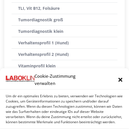
TLI, Vit B12, Folsäure
Tumordiagnostik groß
Tumordiagnostik klein
Verhaltensprofil 1 (Hund)
Verhaltensprofil 2 (Hund)
Vitaminprofil klein
Cookie-Zustimmung
Vitaminprofil groß
verwalten
Vomitus-Profil
Um dir ein optimales Erlebnis zu bieten, verwenden wir Technologien wie
Vorsorgeprofil Schilddrüse
Cookies, um Geräteinformationen zu speichern und/oder darauf
zuzugreifen. Wenn du diesen Technologien zustimmst, können wir Daten
wie das Surfverhalten oder eindeutige IDs auf dieser Website
Vorsorgeprofil Schilddrüse fT4 (Hund)
verarbeiten. Wenn du deine Zustimmung nicht erteilst oder zurückziehst,
können bestimmte Merkmale und Funktionen beeinträchtigt werden.
Vorsorgeprofil Schilddrüse T4