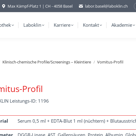
Max Kämpf-Platz 1 | CH - 4058 Basel
labor.basel@laboklin.ch
othek
Laboklin
Karriere
Kontakt
Akademie
Klinisch-chemische Profile/Screenings – Kleintiere
Vomitus-Profil
itus-Profil
LIN Leistungs-ID: 1196
rial
Serum 0,5 ml + EDTA-Blut 1 ml (nüchtern) + Blutausstric
meter
DGGR-Lipase, AST, Gallensäuren, Protein, Albumin, Glob