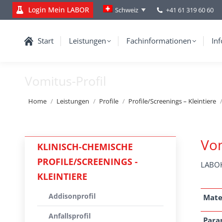
Login Mein LABOR
+41 61 319 60 60
Schweiz
Start
Leistungen
Fachinformationen
Inf
Vomitus-Profil
You are here:
Home
Leistungen
Profile
Profile/Screenings – Kleintiere
Vom
KLINISCH-CHEMISCHE
PROFILE/SCREENINGS -
LABOK
KLEINTIERE
Addisonprofil
Mate
Anfallsprofil
Para