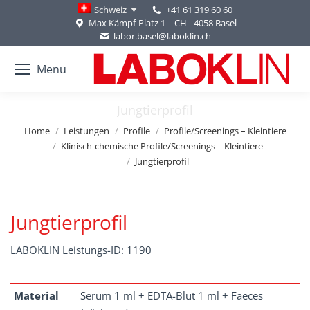
+41 61 319 60 60
Schweiz
Max Kämpf-Platz 1 | CH - 4058 Basel
labor.basel@laboklin.ch
Menu
Jungtierprofil
You are here:
Home
Leistungen
Profile
Profile/Screenings – Kleintiere
Klinisch-chemische Profile/Screenings – Kleintiere
Jungtierprofil
Jungtierprofil
LABOKLIN Leistungs-ID: 1190
Material
Serum 1 ml + EDTA-Blut 1 ml + Faeces