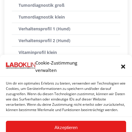
Tumordiagnostik groß
Tumordiagnostik klein
Verhaltensprofil 1 (Hund)
Verhaltensprofil 2 (Hund)
Vitaminprofil klein
Cookie-Zustimmung
Vitaminprofil groß
verwalten
Vomitus-Profil
Um dir ein optimales Erlebnis zu bieten, verwenden wir Technologien wie
Vorsorgeprofil Schilddrüse
Cookies, um Geräteinformationen zu speichern und/oder darauf
zuzugreifen. Wenn du diesen Technologien zustimmst, können wir Daten
wie das Surfverhalten oder eindeutige IDs auf dieser Website
Vorsorgeprofil Schilddrüse fT4 (Hund)
verarbeiten. Wenn du deine Zustimmung nicht erteilst oder zurückziehst,
können bestimmte Merkmale und Funktionen beeinträchtigt werden.
Vorsorgeprofil Schilddrüse T4
Akzeptieren