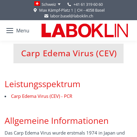
+41 61 319 60 60
Schweiz
Max Kämpf-Platz 1 | CH - 4058 Basel
labor.basel@laboklin.ch
Menu
Carp Edema Virus (CEV)
You are here:
Leistungsspektrum
Carp Edema Virus (CEV) - PCR
Allgemeine Informationen
Das Carp Edema Virus wurde erstmals 1974 in Japan und