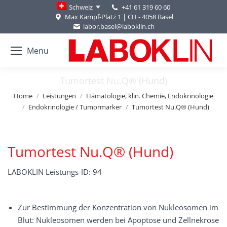
+41 61 319 60 60
Schweiz
Max Kämpf-Platz 1 | CH - 4058 Basel
labor.basel@laboklin.ch
Menu
Tumortest Nu.Q® (Hund)
You are here:
Home
Leistungen
Hämatologie, klin. Chemie, Endokrinologie
Endokrinologie / Tumormarker
Tumortest Nu.Q® (Hund)
Tumortest Nu.Q® (Hund)
LABOKLIN Leistungs-ID: 94
Zur Bestimmung der Konzentration von Nukleosomen im
Blut: Nukleosomen werden bei Apoptose und Zellnekrose