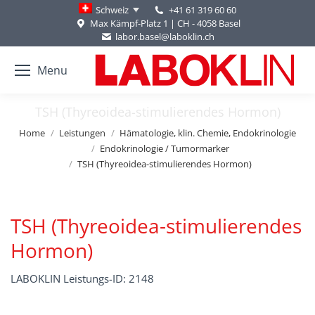
+41 61 319 60 60
Schweiz
Max Kämpf-Platz 1 | CH - 4058 Basel
labor.basel@laboklin.ch
Menu
TSH (Thyreoidea-stimulierendes Hormon)
You are here:
Home
Leistungen
Hämatologie, klin. Chemie, Endokrinologie
Endokrinologie / Tumormarker
TSH (Thyreoidea-stimulierendes Hormon)
TSH (Thyreoidea-stimulierendes
Hormon)
LABOKLIN Leistungs-ID: 2148