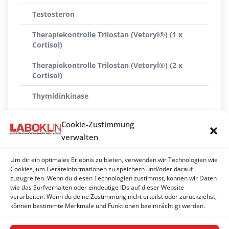
Testosteron
Therapiekontrolle Trilostan (Vetoryl®) (1 x
Cortisol)
Therapiekontrolle Trilostan (Vetoryl®) (2 x
Cortisol)
Thymidinkinase
Thyreoglobulin-Antikörper (ATG)
Cookie-Zustimmung
TSH (Thyreoidea-stimulierendes Hormon)
verwalten
Tumormarker AFP (Alpha-Fetoprotein)
Um dir ein optimales Erlebnis zu bieten, verwenden wir Technologien wie
Cookies, um Geräteinformationen zu speichern und/oder darauf
Tumormarker CEA (Carcino-embryonales
zuzugreifen. Wenn du diesen Technologien zustimmst, können wir Daten
wie das Surfverhalten oder eindeutige IDs auf dieser Website
Antigen)
verarbeiten. Wenn du deine Zustimmung nicht erteilst oder zurückziehst,
können bestimmte Merkmale und Funktionen beeinträchtigt werden.
Tumortest Nu.Q® (Hund)