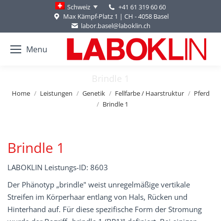
+41 61 319 60 60
Schweiz
Max Kämpf-Platz 1 | CH - 4058 Basel
labor.basel@laboklin.ch
Menu
Brindle 1
You are here:
Home
Leistungen
Genetik
Fellfarbe / Haarstruktur
Pferd
Brindle 1
Brindle 1
LABOKLIN Leistungs-ID: 8603
Der Phänotyp „brindle" weist unregelmäßige vertikale
Streifen im Körperhaar entlang von Hals, Rücken und
Hinterhand auf. Für diese spezifische Form der Stromung