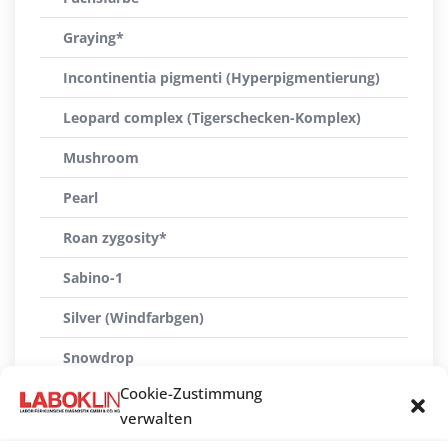
Graying*
Incontinentia pigmenti (Hyperpigmentierung)
Leopard complex (Tigerschecken-Komplex)
Mushroom
Pearl
Roan zygosity*
Sabino-1
Silver (Windfarbgen)
Snowdrop
Cookie-Zustimmung
Splashed white (SW1-4)
verwalten
Splashed white (SW5-8)*