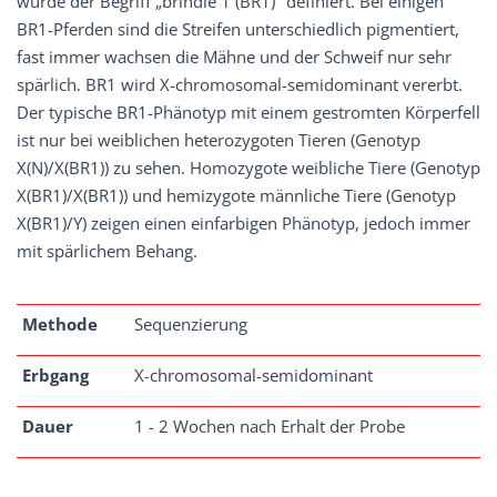
wurde der Begriff „brindle 1 (BR1)" definiert. Bei einigen
BR1-Pferden sind die Streifen unterschiedlich pigmentiert,
fast immer wachsen die Mähne und der Schweif nur sehr
spärlich. BR1 wird X-chromosomal-semidominant vererbt.
Der typische BR1-Phänotyp mit einem gestromten Körperfell
ist nur bei weiblichen heterozygoten Tieren (Genotyp
X(N)/X(BR1)) zu sehen. Homozygote weibliche Tiere (Genotyp
X(BR1)/X(BR1)) und hemizygote männliche Tiere (Genotyp
X(BR1)/Y) zeigen einen einfarbigen Phänotyp, jedoch immer
mit spärlichem Behang.
Methode
Sequenzierung
Erbgang
X-chromosomal-semidominant
Dauer
1 - 2 Wochen nach Erhalt der Probe