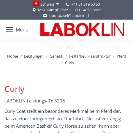
+41 61 319 60 60
Schweiz
Max Kämpf-Platz 1 | CH - 4058 Basel
labor.basel@laboklin.ch
Menu
Curly
You are here:
Home
Leistungen
Genetik
Fellfarbe / Haarstruktur
Pferd
Curly
Curly
LABOKLIN Leistungs-ID: 8298
Curly Coat stellt ein besonderes Merkmal beim Pferd dar,
das zu einer lockigen Fellstruktur führt. Dies ist vorrangig
beim American Bashkir Curly Horse zu sehen, kann aber