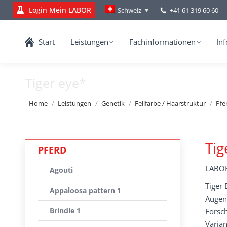
Login Mein LABOR
+41 61 319 60 60
Schweiz
Start
Leistungen
Fachinformationen
Inf
Tiger eye*
You are here:
Home
Leistungen
Genetik
Fellfarbe / Haarstruktur
Pfe
Tig
PFERD
LABOK
Agouti
Tiger 
Appaloosa pattern 1
Augen 
Brindle 1
Forsch
Varian