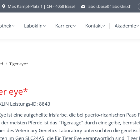
Max Kämpf-Platz 1 | CH - 4058 Basel
labor.basel@laboklin.ch
othek
Laboklin
Karriere
Kontakt
Akademie
rd
Tiger eye*
er eye*
LIN Leistungs-ID: 8843
Eye ist eine aufgehellte Irisfarbe, die bei puerto-ricanischen P
der meisten Pferde ist das "Tigerauge" durch eine gelbe, bernst
er des Veterinary Genetics Laboratory untersuchten die genetisc
ten im Gen SLC24A5, die für Tiger Eye verantwortlich sind: Tiger 