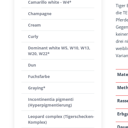
Camarillo white - W4*
Tiger 
die TE
Champagne
Pferde
Cream
Gegen
keine
Curly
drei 
Dominant white W5, W10, W13,
weibli
W20, W22*
Varia
Dun
Mate
Fuchsfarbe
Met
Graying*
Incontinentia pigmenti
Rass
(Hyperpigmentierung)
Erbg
Leopard complex (Tigerschecken-
Komplex)
Daue