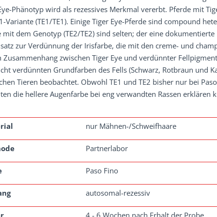
Eye-Phänotyp wird als rezessives Merkmal vererbt. Pferde mit Ti
1-Variante (TE1/TE1). Einige Tiger Eye-Pferde sind compound heter
 mit dem Genotyp (TE2/TE2) sind selten; der eine dokumentierte Fa
satz zur Verdünnung der Irisfarbe, die mit den creme- und cham
n Zusammenhang zwischen Tiger Eye und verdünnter Fellpigmenti
nicht verdünnten Grundfarben des Fells (Schwarz, Rotbraun und K
chen Tieren beobachtet. Obwohl TE1 und TE2 bisher nur bei Paso
nten die hellere Augenfarbe bei eng verwandten Rassen erklären 
rial
nur Mähnen-/Schweifhaare
hode
Partnerlabor
e
Paso Fino
ang
autosomal-rezessiv
r
4 - 6 Wochen nach Erhalt der Probe