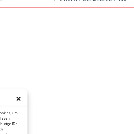
Cookies, um
diesen
eutige IDs
der