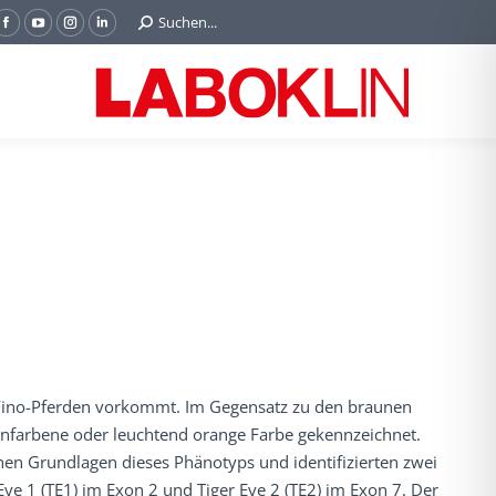
Search:
Suchen...
Facebook
YouTube
Instagram
Linkedin
page
page
page
page
opens
opens
opens
opens
in
in
in
in
new
new
new
new
window
window
window
window
aso Fino-Pferden vorkommt. Im Gegensatz zu den braunen
einfarbene oder leuchtend orange Farbe gekennzeichnet.
hen Grundlagen dieses Phänotyps und identifizierten zwei
Eye 1 (TE1) im Exon 2 und Tiger Eye 2 (TE2) im Exon 7. Der