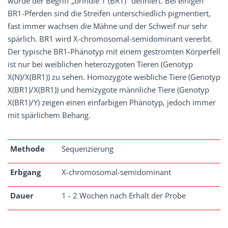
wurde der Begriff „brindle 1 (BR1)" definiert. Bei einigen
BR1-Pferden sind die Streifen unterschiedlich pigmentiert,
fast immer wachsen die Mähne und der Schweif nur sehr
spärlich. BR1 wird X-chromosomal-semidominant vererbt.
Der typische BR1-Phänotyp mit einem gestromten Körperfell
ist nur bei weiblichen heterozygoten Tieren (Genotyp
X(N)/X(BR1)) zu sehen. Homozygote weibliche Tiere (Genotyp
X(BR1)/X(BR1)) und hemizygote männliche Tiere (Genotyp
X(BR1)/Y) zeigen einen einfarbigen Phänotyp, jedoch immer
mit spärlichem Behang.
Methode
Sequenzierung
Erbgang
X-chromosomal-semidominant
Dauer
1 - 2 Wochen nach Erhalt der Probe