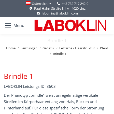
+43 732 717 242-0
Österreich
Paul-Hahn-Straße 3 | A - 4020 Linz
labor.linz@laboklin.com
Menu
Brindle 1
You are here:
Home
Leistungen
Genetik
Fellfarbe / Haarstruktur
Pferd
Brindle 1
Brindle 1
LABOKLIN Leistungs-ID: 8603
Der Phänotyp „brindle" weist unregelmäßige vertikale
Streifen im Körperhaar entlang von Hals, Rücken und
Hinterhand auf. Für diese spezifische Form der Stromung