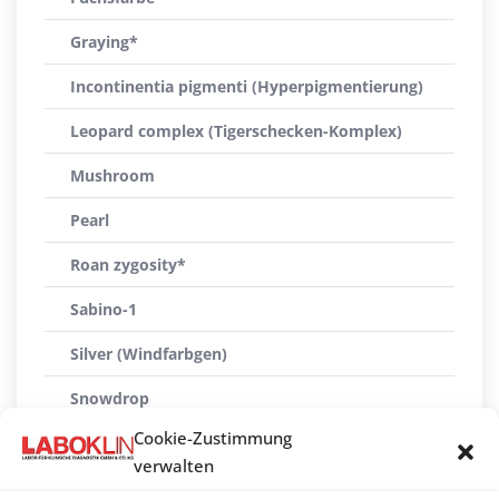
Graying*
Incontinentia pigmenti (Hyperpigmentierung)
Leopard complex (Tigerschecken-Komplex)
Mushroom
Pearl
Roan zygosity*
Sabino-1
Silver (Windfarbgen)
Snowdrop
Cookie-Zustimmung
Splashed white (SW1-4)
verwalten
Splashed white (SW5-8)*