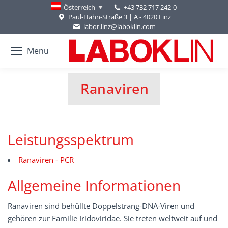
+43 732 717 242-0
Österreich
Paul-Hahn-Straße 3 | A - 4020 Linz
labor.linz@laboklin.com
Menu
Ranaviren
You are here:
Leistungsspektrum
Ranaviren - PCR
Allgemeine Informationen
Ranaviren sind behüllte Doppelstrang-DNA-Viren und
gehören zur Familie Iridoviridae. Sie treten weltweit auf und