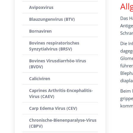
All
Avipoxvirus
Das H
Blauzungenvirus (BTV)
Antig
Bornaviren
Schra
Bovines respiratorisches
Die In
Synzytialvirus (BRSV)
dageg
Glome
Bovines Virusdiarrhöe-Virus
führe
(BVDV)
Bleph
Caliciviren
diapla
Caprines Arthritis-Encephalitis-
Beim 
Virus (CAEV)
gripp
komm
Carp Edema Virus (CEV)
Chronische-Bienenparalyse-Virus
(CBPV)