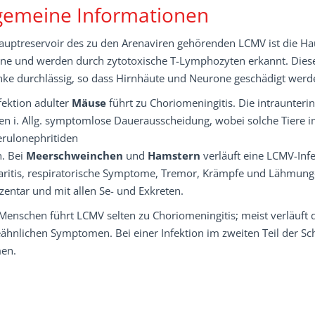
gemeine Informationen
auptreservoir des zu den Arenaviren gehörenden LCMV ist die H
ene und werden durch zytotoxische T-Lymphozyten erkannt. Diese
nke durchlässig, so dass Hirnhäute und Neurone geschädigt werd
fektion adulter
Mäuse
führt zu Choriomeningitis. Die intraunteri
en i. Allg. symptomlose Dauerausscheidung, wobei solche Tiere 
rulonephritiden
n. Bei
Meerschweinchen
und
Hamstern
verläuft eine LCMV-Infek
aritis, respiratorische Symptome, Tremor, Krämpfe und Lähmung
zentar und mit allen Se- und Exkreten.
Menschen führt LCMV selten zu Choriomeningitis; meist verläuft 
eähnlichen Symptomen. Bei einer Infektion im zweiten Teil der S
en.