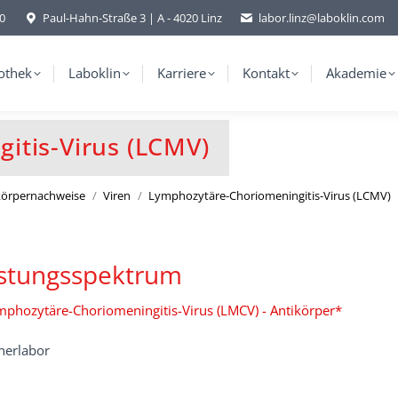
-0
Paul-Hahn-Straße 3 | A - 4020 Linz
labor.linz@laboklin.com
othek
Laboklin
Karriere
Kontakt
Akademie
itis-Virus (LCMV)
ikörpernachweise
Viren
Lymphozytäre-Choriomeningitis-Virus (LCMV)
istungsspektrum
phozytäre-Choriomeningitis-Virus (LMCV) - Antikörper*
nerlabor