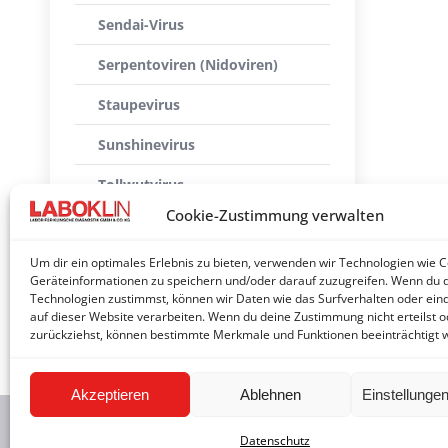
Sendai-Virus
Serpentoviren (Nidoviren)
Staupevirus
Sunshinevirus
Tollwutvirus
Cookie-Zustimmung verwalten
Usutuvirus
Um dir ein optimales Erlebnis zu bieten, verwenden wir Technologien wie 
West Nile Virus
Geräteinformationen zu speichern und/oder darauf zuzugreifen. Wenn du 
Technologien zustimmst, können wir Daten wie das Surfverhalten oder eind
Zytomegalievirus
auf dieser Website verarbeiten. Wenn du deine Zustimmung nicht erteilst o
zurückziehst, können bestimmte Merkmale und Funktionen beeinträchtigt 
Akzeptieren
Ablehnen
Einstellunge
2026 © 
Datenschutz