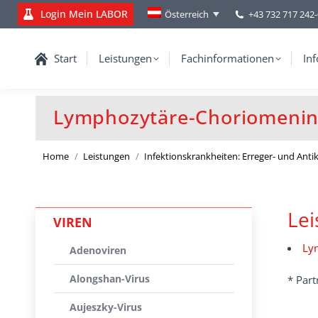
Login Mein LABOR
+43 732 717 242
Österreich
Start
Leistungen
Fachinformationen
Inf
Lymphozytäre-Choriomening
You are here:
Home
Leistungen
Infektionskrankheiten: Erreger- und Ant
Le
VIREN
Lym
Adenoviren
Alongshan-Virus
* Part
Aujeszky-Virus