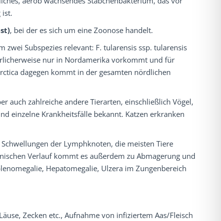
egliches, aerob wachsendes Stäbchenbakterium, das vor
ist.
st)
, bei der es sich um eine Zoonose handelt.
 zwei Subspezies relevant: F. tularensis ssp. tularensis
natürlicherweise nur in Nordamerika vorkommt und für
holarctica dagegen kommt in der gesamten nördlichen
 auch zahlreiche andere Tierarten, einschließlich Vögel,
ind einzelne Krankheitsfälle bekannt. Katzen erkranken
 Schwellungen der Lymphknoten, die meisten Tiere
ronischen Verlauf kommt es außerdem zu Abmagerung und
plenomegalie, Hepatomegalie, Ulzera im Zungenbereich
äuse, Zecken etc., Aufnahme von infiziertem Aas/Fleisch