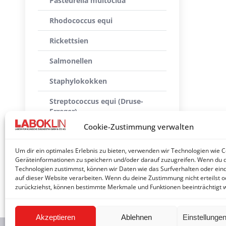
Pasteurella multocida
Rhodococcus equi
Rickettsien
Salmonellen
Staphylokokken
Streptococcus equi (Druse-
Erreger)
Cookie-Zustimmung verwalten
Taylorellen
Um dir ein optimales Erlebnis zu bieten, verwenden wir Technologien wie 
Treponema paraluiscuniculi
Geräteinformationen zu speichern und/oder darauf zuzugreifen. Wenn du 
Technologien zustimmst, können wir Daten wie das Surfverhalten oder eind
Yersinien
auf dieser Website verarbeiten. Wenn du deine Zustimmung nicht erteilst o
zurückziehst, können bestimmte Merkmale und Funktionen beeinträchtigt 
Akzeptieren
Ablehnen
Einstellunge