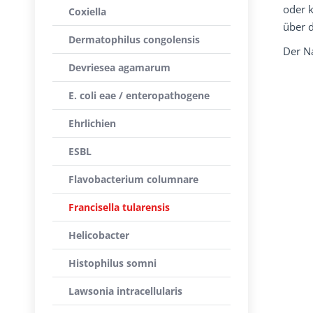
oder k
Coxiella
über d
Dermatophilus congolensis
Der Na
Devriesea agamarum
E. coli eae / enteropathogene
Ehrlichien
ESBL
Flavobacterium columnare
Francisella tularensis
Helicobacter
Histophilus somni
Lawsonia intracellularis