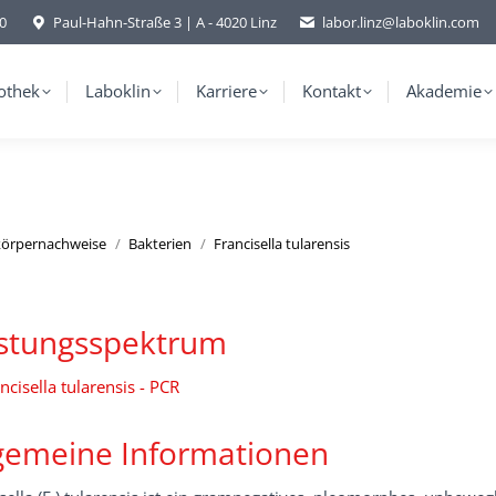
-0
Paul-Hahn-Straße 3 | A - 4020 Linz
labor.linz@laboklin.com
othek
Laboklin
Karriere
Kontakt
Akademie
ikörpernachweise
Bakterien
Francisella tularensis
istungsspektrum
ncisella tularensis - PCR
gemeine Informationen