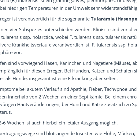
sella (F.) tularensis ist ein gramnegatives, pleomorphes, unbew
bei niedrigen Temperaturen in der Umwelt sehr widerstandsfähig 
reger ist verantwortlich für die sogenannte
Tularämie (Hasenpe
nen vier Subspezies unterschieden werden. Klinisch sind vor allem
 tularensis ssp. holarctica, wobei F. tularensis ssp. tularensis 
ivere Krankheitsverläufe verantwortlich ist. F. tularensis ssp. 
phäre vor.
fen sind vorwiegend Hasen, Kaninchen und Nagetiere (Mäuse), aber
mpfänglich für diesen Erreger. Bei Hunden, Katzen und Schafen s
er als Hunde, insgesamt ist eine Erkrankung aber selten.
ymptome bei akutem Verlauf sind Apathie, Fieber, Tachypnoe und
den innerhalb von 2 Wochen an einer Septikämie. Bei einem ch
würigen Hautveränderungen, bei Hund und Katze zusätzlich zu S
terus.
-6 Wochen ist auch hierbei ein letaler Ausgang möglich.
bertragungswege sind blutsaugende Insekten wie Flöhe, Mücken, L