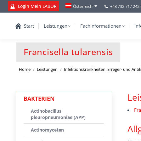
Login Mein LABOR
+43 732 717 242
Österreich
Start
Leistungen
Fachinformationen
Inf
Francisella tularensis
You are here:
Home
Leistungen
Infektionskrankheiten: Erreger- und Ant
Le
BAKTERIEN
Fra
Actinobacillus
pleuropneumoniae (APP)
All
Actinomyceten