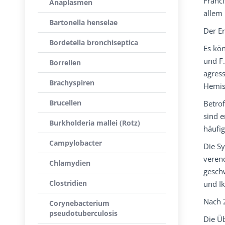
Franci
Anaplasmen
allem 
Bartonella henselae
Der Er
Bordetella bronchiseptica
Es kön
und F.
Borrelien
agress
Brachyspiren
Hemis
Brucellen
Betrof
sind e
Burkholderia mallei (Rotz)
häufig
Campylobacter
Die S
veren
Chlamydien
gesch
Clostridien
und Ik
Nach 2
Corynebacterium
pseudotuberculosis
Die Ü