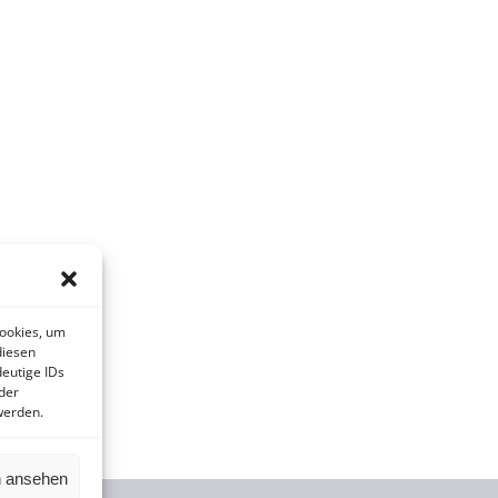
Cookies, um
diesen
eutige IDs
der
werden.
n ansehen