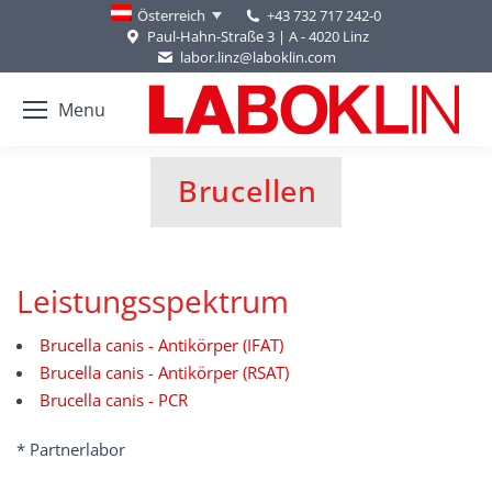
+43 732 717 242-0
Österreich
Paul-Hahn-Straße 3 | A - 4020 Linz
labor.linz@laboklin.com
Menu
Brucellen
You are here:
Leistungsspektrum
Brucella canis - Antikörper (IFAT)
Brucella canis - Antikörper (RSAT)
Brucella canis - PCR
* Partnerlabor