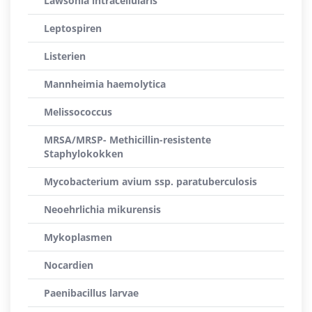
Lawsonia intracellularis
Leptospiren
Listerien
Mannheimia haemolytica
Melissococcus
MRSA/MRSP- Methicillin-resistente
Staphylokokken
Mycobacterium avium ssp. paratuberculosis
Neoehrlichia mikurensis
Mykoplasmen
Nocardien
Paenibacillus larvae