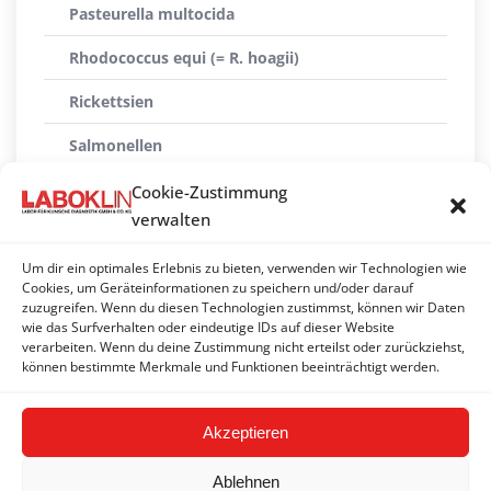
Pasteurella multocida
Rhodococcus equi (= R. hoagii)
Rickettsien
Salmonellen
Staphylokokken
Cookie-Zustimmung
verwalten
Streptococcus equi (Druse-Erreger)
Um dir ein optimales Erlebnis zu bieten, verwenden wir Technologien wie
Taylorellen
Cookies, um Geräteinformationen zu speichern und/oder darauf
zuzugreifen. Wenn du diesen Technologien zustimmst, können wir Daten
Treponema paraluiscuniculi
wie das Surfverhalten oder eindeutige IDs auf dieser Website
verarbeiten. Wenn du deine Zustimmung nicht erteilst oder zurückziehst,
Yersinien
können bestimmte Merkmale und Funktionen beeinträchtigt werden.
Akzeptieren
Ablehnen