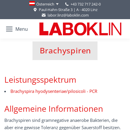
+43 732 717 242-0
Österreich
Paul-Hahn-Straße 3 | A - 4020 Linz
labor.linz@laboklin.com
Menu
Brachyspiren
You are here:
Leistungsspektrum
Brachyspira hyodysenteriae/pilosicoli - PCR
Allgemeine Informationen
Brachyspiren sind gramnegative anaerobe Bakterien, die
aber eine gewisse Toleranz gegenüber Sauerstoff besitzen.