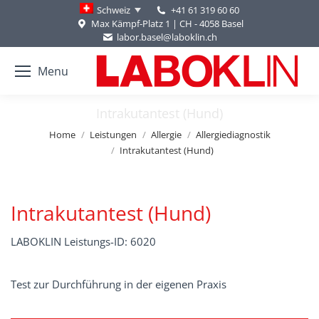
+41 61 319 60 60
Schweiz
Max Kämpf-Platz 1 | CH - 4058 Basel
labor.basel@laboklin.ch
Menu
Intrakutantest (Hund)
You are here:
Home
Leistungen
Allergie
Allergiediagnostik
Intrakutantest (Hund)
Intrakutantest (Hund)
LABOKLIN Leistungs-ID: 6020
Test zur Durchführung in der eigenen Praxis