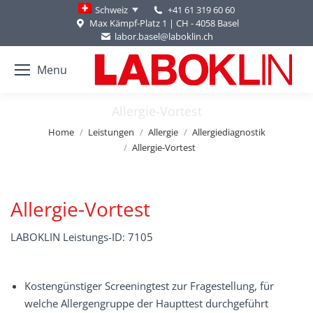
+41 61 319 60 60
Schweiz
Max Kämpf-Platz 1 | CH - 4058 Basel
labor.basel@laboklin.ch
Menu
Allergie-Vortest
You are here:
Home
Leistungen
Allergie
Allergiediagnostik
Allergie-Vortest
Allergie-Vortest
LABOKLIN Leistungs-ID: 7105
Kostengünstiger Screeningtest zur Fragestellung, für
welche Allergengruppe der Haupttest durchgeführt