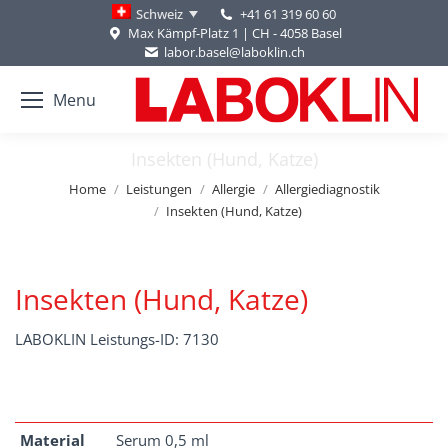
+41 61 319 60 60
Schweiz
Max Kämpf-Platz 1 | CH - 4058 Basel
labor.basel@laboklin.ch
Menu
Insekten (Hund, Katze)
You are here:
Home
Leistungen
Allergie
Allergiediagnostik
Insekten (Hund, Katze)
Insekten (Hund, Katze)
LABOKLIN Leistungs-ID: 7130
Material
Serum 0,5 ml