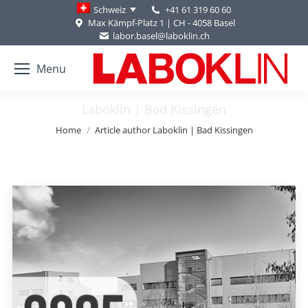
+41 61 319 60 60
Schweiz
Max Kämpf-Platz 1 | CH - 4058 Basel
labor.basel@laboklin.ch
Menu
Laboklin | Bad Kissingen
You are here:
Home
Article author Laboklin | Bad Kissingen