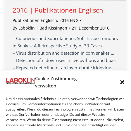
2016 | Publikationen Englisch
Publikationen Englisch
,
2016 ENG
By
Laboklin | Bad Kissingen
21. Dezember 2016
– Cutaneous and Subcutaneous Soft Tissue Tumours
in Snakes: A Retrospective Study of 33 Cases
– Virus distribution and detection in corn snakes …
– Detection of nidoviruses in live pythons and boas
– Repeated detection of an invertebrate iridovirus
(IIV) in amphibians
Cookie-Zustimmung
– High prevalence of intestinal adenocarcinoma in a
verwalten
captive population of Amazon milk frog
…
Um dir ein optimales Erlebnis zu bieten, verwenden wir Technologien wie
Cookies, um Geräteinformationen zu speichern und/oder darauf
zuzugreifen. Wenn du diesen Technologien zustimmst, können wir Daten
wie das Surfverhalten oder eindeutige IDs auf dieser Website
verarbeiten. Wenn du deine Zustimmung nicht erteilst oder zurückziehst,
können bestimmte Merkmale und Funktionen beeinträchtigt werden.
←
1
…
17
18
19
20
21