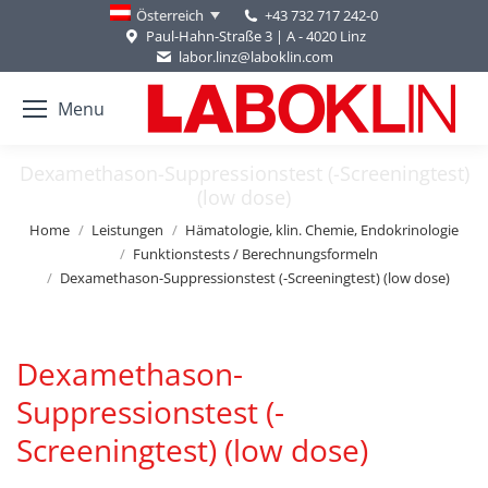
+43 732 717 242-0
Österreich
Paul-Hahn-Straße 3 | A - 4020 Linz
labor.linz@laboklin.com
Menu
Dexamethason-Suppressionstest (-Screeningtest)
(low dose)
You are here:
Home
Leistungen
Hämatologie, klin. Chemie, Endokrinologie
Funktionstests / Berechnungsformeln
Dexamethason-Suppressionstest (-Screeningtest) (low dose)
Dexamethason-
Suppressionstest (-
Screeningtest) (low dose)