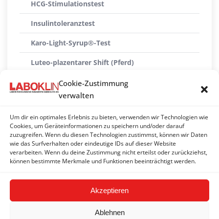
HCG-Stimulationstest
Insulintoleranztest
Karo-Light-Syrup®-Test
Luteo-plazentarer Shift (Pferd)
Oraler Glucose-Test mit Insulin-Bestimmung
Cookie-Zustimmung
verwalten
Speichelcortisol-Stimulationstest
Um dir ein optimales Erlebnis zu bieten, verwenden wir Technologien wie
Speichelcortisol-Suppressionstest
Cookies, um Geräteinformationen zu speichern und/oder darauf
zuzugreifen. Wenn du diesen Technologien zustimmst, können wir Daten
TRH-Stimulationstest Hund (1 x T4 + 2 x TSH)
wie das Surfverhalten oder eindeutige IDs auf dieser Website
verarbeiten. Wenn du deine Zustimmung nicht erteilst oder zurückziehst,
TRH-Stimulationstest Pferd (ACTH-Bestimmung)
können bestimmte Merkmale und Funktionen beeinträchtigt werden.
Akzeptieren
Ablehnen