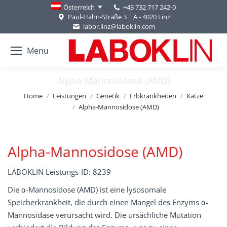
+43 732 717 242-0
Österreich
Paul-Hahn-Straße 3 | A - 4020 Linz
labor.linz@laboklin.com
Menu
Alpha-Mannosidose (AMD)
You are here:
Home
Leistungen
Genetik
Erbkrankheiten
Katze
Alpha-Mannosidose (AMD)
Alpha-Mannosidose (AMD)
LABOKLIN Leistungs-ID: 8239
Die α-Mannosidose (AMD) ist eine lysosomale
Speicherkrankheit, die durch einen Mangel des Enzyms α-
Mannosidase verursacht wird. Die ursächliche Mutation