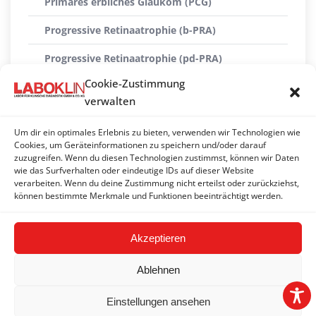
Primäres erbliches Glaukom (PCG)
Progressive Retinaatrophie (b-PRA)
Progressive Retinaatrophie (pd-PRA)
Cookie-Zustimmung
Progressive Retinaatrophie (rdAc-PRA)
verwalten
Progressive Retinaatrophie (rdy-PRA)
Um dir ein optimales Erlebnis zu bieten, verwenden wir Technologien wie
Pyruvatkinase-Defizienz (PK)
Cookies, um Geräteinformationen zu speichern und/oder darauf
zuzugreifen. Wenn du diesen Technologien zustimmst, können wir Daten
wie das Surfverhalten oder eindeutige IDs auf dieser Website
Skeletale Dysplasie (SD)
verarbeiten. Wenn du deine Zustimmung nicht erteilst oder zurückziehst,
können bestimmte Merkmale und Funktionen beeinträchtigt werden.
Spinale Muskelatrophie (SMA)
Akzeptieren
Ablehnen
Einstellungen ansehen