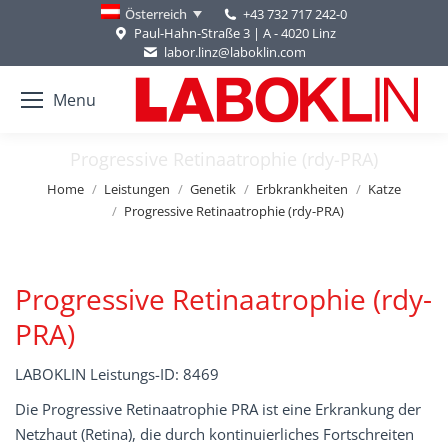
+43 732 717 242-0
Österreich
Paul-Hahn-Straße 3 | A - 4020 Linz
labor.linz@laboklin.com
Menu
Progressive Retinaatrophie (rdy-PRA)
You are here:
Home
Leistungen
Genetik
Erbkrankheiten
Katze
Progressive Retinaatrophie (rdy-PRA)
Progressive Retinaatrophie (rdy-
PRA)
LABOKLIN Leistungs-ID: 8469
Die Progressive Retinaatrophie PRA ist eine Erkrankung der
Netzhaut (Retina), die durch kontinuierliches Fortschreiten