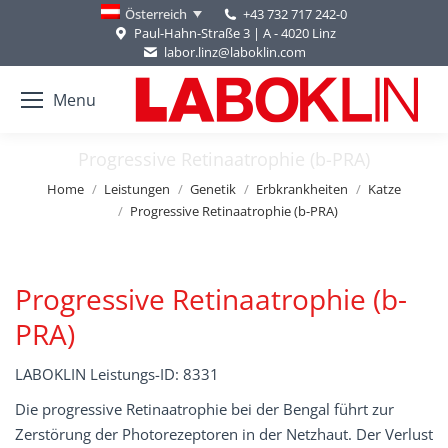
+43 732 717 242-0
Österreich
Paul-Hahn-Straße 3 | A - 4020 Linz
labor.linz@laboklin.com
Menu
Progressive Retinaatrophie (b-PRA)
You are here:
Home
Leistungen
Genetik
Erbkrankheiten
Katze
Progressive Retinaatrophie (b-PRA)
Progressive Retinaatrophie (b-
PRA)
LABOKLIN Leistungs-ID: 8331
Die progressive Retinaatrophie bei der Bengal führt zur
Zerstörung der Photorezeptoren in der Netzhaut. Der Verlust