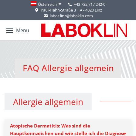
+43 732 717 242-0
Österreich
Paul-Hahn-Straße 3 | A - 4020 Linz
labor.linz@laboklin.com
Menu
FAQ Allergie allgemein
You are here:
Allergie allgemein
Atopische Dermatitis: Was sind die
Hauptkennzeichen und wie stelle ich die Diagnose