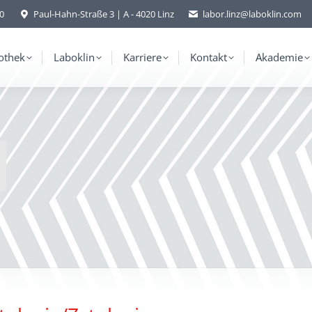
-0
Paul-Hahn-Straße 3 | A - 4020 Linz
labor.linz@laboklin.com
othek
Laboklin
Karriere
Kontakt
Akademie