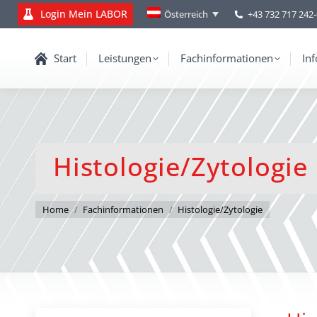
Login Mein LABOR
+43 732 717 242
Österreich
Start
Leistungen
Fachinformationen
Inf
Histologie/Zytologie
You are here:
Home
Fachinformationen
Histologie/Zytologie