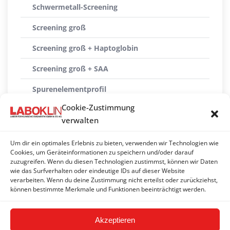
Schwermetall-Screening
Screening groß
Screening groß + Haptoglobin
Screening groß + SAA
Spurenelementprofil
Cookie-Zustimmung
Transitprofil Rind
verwalten
Transitprofil Rind + Haptoglobin
Um dir ein optimales Erlebnis zu bieten, verwenden wir Technologien wie
Transitprofil Rind + NSBA
Cookies, um Geräteinformationen zu speichern und/oder darauf
zuzugreifen. Wenn du diesen Technologien zustimmst, können wir Daten
wie das Surfverhalten oder eindeutige IDs auf dieser Website
Versorgung Kalb
verarbeiten. Wenn du deine Zustimmung nicht erteilst oder zurückziehst,
können bestimmte Merkmale und Funktionen beeinträchtigt werden.
Versorgung Kalb + Vitamin E / Selen
Akzeptieren