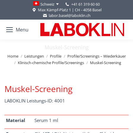
+41 61 319 60 60
Schweiz
Max Kämpf-Platz 1 | CH - 4058 Basel
labor.basel@laboklin.ch
Menu
Muskel-Screening
You are here:
Home
Leistungen
Profile
Profile/Screenings – Wiederkäuer
Klinisch-chemische Profile/Screenings
Muskel-Screening
Muskel-Screening
LABOKLIN Leistungs-ID: 4001
Material
Serum 1 ml