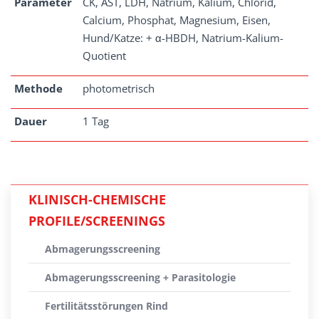
Parameter
CK, AST, LDH, Natrium, Kalium, Chlorid,
Calcium, Phosphat, Magnesium, Eisen,
Hund/Katze: + α-HBDH, Natrium-Kalium-
Quotient
Methode
photometrisch
Dauer
1 Tag
KLINISCH-CHEMISCHE
PROFILE/SCREENINGS
Abmagerungsscreening
Abmagerungsscreening + Parasitologie
Fertilitätsstörungen Rind